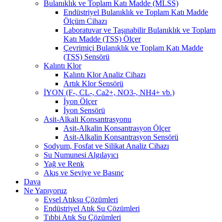
Bulanıklık ve Toplam Katı Madde (MLSS)
Endüstriyel Bulanıklık ve Toplam Katı Madde
Ölçüm Cihazı
Laboratuvar ve Taşınabilir Bulanıklık ve Toplam
Katı Madde (TSS) Ölçer
Çevrimiçi Bulanıklık ve Toplam Katı Madde
(TSS) Sensörü
Kalıntı Klor
Kalıntı Klor Analiz Cihazı
Artık Klor Sensörü
İYON (F-, CL-, Ca2+, NO3-, NH4+ vb.)
İyon Ölçer
İyon Sensörü
Asit-Alkali Konsantrasyonu
Asit-Alkalin Konsantrasyon Ölçer
Asit-Alkalin Konsantrasyon Sensörü
Sodyum, Fosfat ve Silikat Analiz Cihazı
Su Numunesi Algılayıcı
Yağ ve Renk
Akış ve Seviye ve Basınç
Dava
Ne Yapıyoruz
Evsel Atıksu Çözümleri
Endüstriyel Atık Su Çözümleri
Tıbbi Atık Su Çözümleri