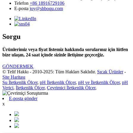
Telefon
+86 18916729106
E-posta
joy@shboqu.com
Sorgu
Ürünlerimiz veya fiyat listemiz hakkında sorularınız için lütfen
bize ulaşın, 24 saat içinde sizinle iletişime geçeceğiz.
GÖNDERMEK
© Telif Hakkı - 2010-2025: Tüm Hakları Saklıdır.
Sıcak Ürünler
-
Site Haritası
Su İletkenlik Ölçer
,
pH İletkenlik Ölçer
,
pH ve İletkenlik Ölçer
,
pH
Verici
,
İletkenlik Ölçer
,
Çevrimiçi İletkenlik Ölçer
,
E-posta gönder
x