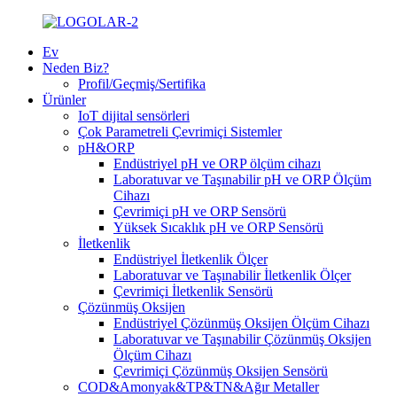
Ev
Neden Biz?
Profil/Geçmiş/Sertifika
Ürünler
IoT dijital sensörleri
Çok Parametreli Çevrimiçi Sistemler
pH&ORP
Endüstriyel pH ve ORP ölçüm cihazı
Laboratuvar ve Taşınabilir pH ve ORP Ölçüm
Cihazı
Çevrimiçi pH ve ORP Sensörü
Yüksek Sıcaklık pH ve ORP Sensörü
İletkenlik
Endüstriyel İletkenlik Ölçer
Laboratuvar ve Taşınabilir İletkenlik Ölçer
Çevrimiçi İletkenlik Sensörü
Çözünmüş Oksijen
Endüstriyel Çözünmüş Oksijen Ölçüm Cihazı
Laboratuvar ve Taşınabilir Çözünmüş Oksijen
Ölçüm Cihazı
Çevrimiçi Çözünmüş Oksijen Sensörü
COD&Amonyak&TP&TN&Ağır Metaller