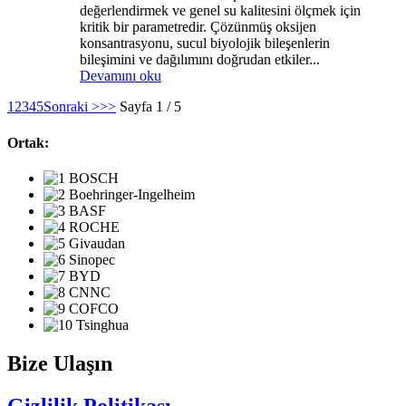
değerlendirmek ve genel su kalitesini ölçmek için
kritik bir parametredir. Çözünmüş oksijen
konsantrasyonu, sucul biyolojik bileşenlerin
bileşimini ve dağılımını doğrudan etkiler...
Devamını oku
1
2
3
4
5
Sonraki >
>>
Sayfa 1 / 5
Ortak:
Bize Ulaşın
Gizlilik Politikası