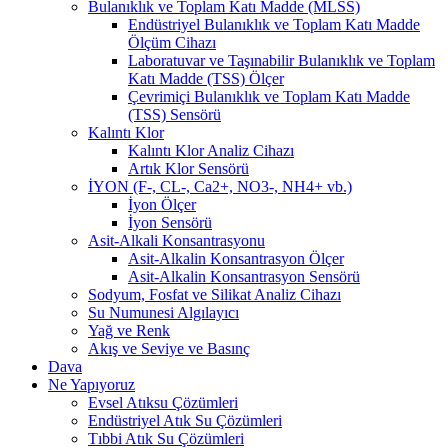
Bulanıklık ve Toplam Katı Madde (MLSS)
Endüstriyel Bulanıklık ve Toplam Katı Madde
Ölçüm Cihazı
Laboratuvar ve Taşınabilir Bulanıklık ve Toplam
Katı Madde (TSS) Ölçer
Çevrimiçi Bulanıklık ve Toplam Katı Madde
(TSS) Sensörü
Kalıntı Klor
Kalıntı Klor Analiz Cihazı
Artık Klor Sensörü
İYON (F-, CL-, Ca2+, NO3-, NH4+ vb.)
İyon Ölçer
İyon Sensörü
Asit-Alkali Konsantrasyonu
Asit-Alkalin Konsantrasyon Ölçer
Asit-Alkalin Konsantrasyon Sensörü
Sodyum, Fosfat ve Silikat Analiz Cihazı
Su Numunesi Algılayıcı
Yağ ve Renk
Akış ve Seviye ve Basınç
Dava
Ne Yapıyoruz
Evsel Atıksu Çözümleri
Endüstriyel Atık Su Çözümleri
Tıbbi Atık Su Çözümleri