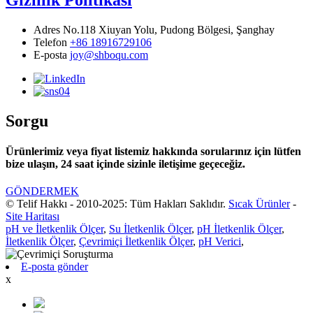
Adres
No.118 Xiuyan Yolu, Pudong Bölgesi, Şanghay
Telefon
+86 18916729106
E-posta
joy@shboqu.com
Sorgu
Ürünlerimiz veya fiyat listemiz hakkında sorularınız için lütfen
bize ulaşın, 24 saat içinde sizinle iletişime geçeceğiz.
GÖNDERMEK
© Telif Hakkı - 2010-2025: Tüm Hakları Saklıdır.
Sıcak Ürünler
-
Site Haritası
pH ve İletkenlik Ölçer
,
Su İletkenlik Ölçer
,
pH İletkenlik Ölçer
,
İletkenlik Ölçer
,
Çevrimiçi İletkenlik Ölçer
,
pH Verici
,
E-posta gönder
x