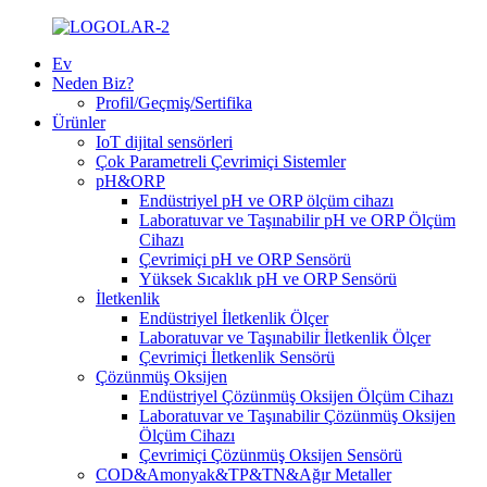
Ev
Neden Biz?
Profil/Geçmiş/Sertifika
Ürünler
IoT dijital sensörleri
Çok Parametreli Çevrimiçi Sistemler
pH&ORP
Endüstriyel pH ve ORP ölçüm cihazı
Laboratuvar ve Taşınabilir pH ve ORP Ölçüm
Cihazı
Çevrimiçi pH ve ORP Sensörü
Yüksek Sıcaklık pH ve ORP Sensörü
İletkenlik
Endüstriyel İletkenlik Ölçer
Laboratuvar ve Taşınabilir İletkenlik Ölçer
Çevrimiçi İletkenlik Sensörü
Çözünmüş Oksijen
Endüstriyel Çözünmüş Oksijen Ölçüm Cihazı
Laboratuvar ve Taşınabilir Çözünmüş Oksijen
Ölçüm Cihazı
Çevrimiçi Çözünmüş Oksijen Sensörü
COD&Amonyak&TP&TN&Ağır Metaller