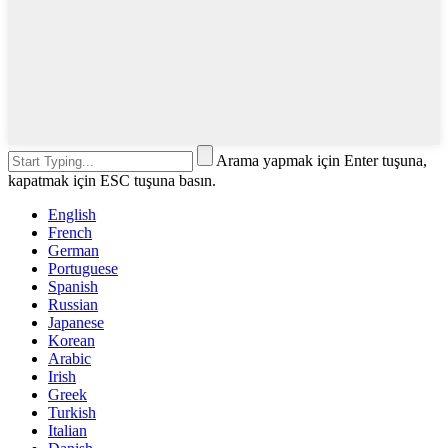
Arama yapmak için Enter tuşuna,
kapatmak için ESC tuşuna basın.
English
French
German
Portuguese
Spanish
Russian
Japanese
Korean
Arabic
Irish
Greek
Turkish
Italian