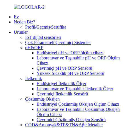
Ev
Neden Biz?
Profil/Geçmiş/Sertifika
Ürünler
IoT dijital sensörleri
Çok Parametreli Çevrimiçi Sistemler
pH&ORP
Endüstriyel pH ve ORP ölçüm cihazı
Laboratuvar ve Taşınabilir pH ve ORP Ölçüm
Cihazı
Çevrimiçi pH ve ORP Sensörü
Yüksek Sıcaklık pH ve ORP Sensörü
İletkenlik
Endüstriyel İletkenlik Ölçer
Laboratuvar ve Taşınabilir İletkenlik Ölçer
Çevrimiçi İletkenlik Sensörü
Çözünmüş Oksijen
Endüstriyel Çözünmüş Oksijen Ölçüm Cihazı
Laboratuvar ve Taşınabilir Çözünmüş Oksijen
Ölçüm Cihazı
Çevrimiçi Çözünmüş Oksijen Sensörü
COD&Amonyak&TP&TN&Ağır Metaller