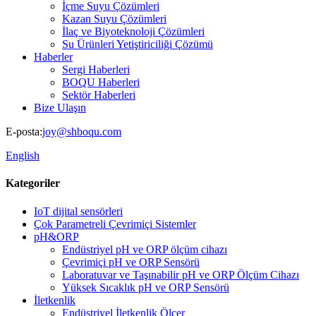
İçme Suyu Çözümleri
Kazan Suyu Çözümleri
İlaç ve Biyoteknoloji Çözümleri
Su Ürünleri Yetiştiriciliği Çözümü
Haberler
Sergi Haberleri
BOQU Haberleri
Sektör Haberleri
Bize Ulaşın
E-posta:
joy@shboqu.com
English
Kategoriler
IoT dijital sensörleri
Çok Parametreli Çevrimiçi Sistemler
pH&ORP
Endüstriyel pH ve ORP ölçüm cihazı
Çevrimiçi pH ve ORP Sensörü
Laboratuvar ve Taşınabilir pH ve ORP Ölçüm Cihazı
Yüksek Sıcaklık pH ve ORP Sensörü
İletkenlik
Endüstriyel İletkenlik Ölçer