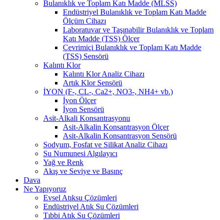
Bulanıklık ve Toplam Katı Madde (MLSS)
Endüstriyel Bulanıklık ve Toplam Katı Madde
Ölçüm Cihazı
Laboratuvar ve Taşınabilir Bulanıklık ve Toplam
Katı Madde (TSS) Ölçer
Çevrimiçi Bulanıklık ve Toplam Katı Madde
(TSS) Sensörü
Kalıntı Klor
Kalıntı Klor Analiz Cihazı
Artık Klor Sensörü
İYON (F-, CL-, Ca2+, NO3-, NH4+ vb.)
İyon Ölçer
İyon Sensörü
Asit-Alkali Konsantrasyonu
Asit-Alkalin Konsantrasyon Ölçer
Asit-Alkalin Konsantrasyon Sensörü
Sodyum, Fosfat ve Silikat Analiz Cihazı
Su Numunesi Algılayıcı
Yağ ve Renk
Akış ve Seviye ve Basınç
Dava
Ne Yapıyoruz
Evsel Atıksu Çözümleri
Endüstriyel Atık Su Çözümleri
Tıbbi Atık Su Çözümleri