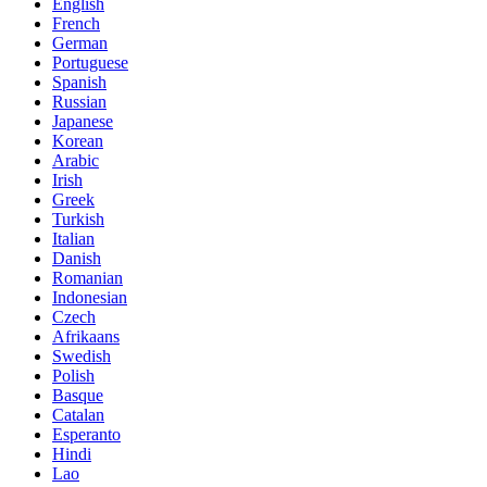
English
French
German
Portuguese
Spanish
Russian
Japanese
Korean
Arabic
Irish
Greek
Turkish
Italian
Danish
Romanian
Indonesian
Czech
Afrikaans
Swedish
Polish
Basque
Catalan
Esperanto
Hindi
Lao