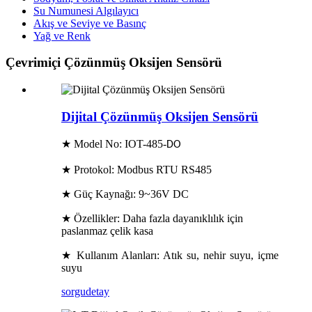
Su Numunesi Algılayıcı
Akış ve Seviye ve Basınç
Yağ ve Renk
Çevrimiçi Çözünmüş Oksijen Sensörü
Dijital Çözünmüş Oksijen Sensörü
★ Model No: IOT-485-
DO
★ Protokol: Modbus RTU RS485
★ Güç Kaynağı: 9~36V DC
★ Özellikler: Daha fazla dayanıklılık için
paslanmaz çelik kasa
★ Kullanım Alanları: Atık su, nehir suyu, içme
suyu
sorgu
detay