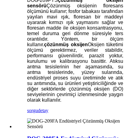
DOG-209FYS
çözünmüş oksijen
sensörü
Çözünmüş oksijenin floresans
ölçümünü kullanır; fosfor tabakası tarafından
yayılan mavi ışık, floresan bir maddeyi
uyararak kırmızı ışık yaymasını sağlar ve
floresan madde ile oksijen konsantrasyonu,
temel duruma geri dönme süresiyle ters
orantılıdır. Yöntem, bir ölçüm
kullanır.
çözünmüş oksijen
Oksijen tüketimi
ölçümü gerektirmez, veriler stabildir,
performansı güvenilirdir, parazit yoktur,
kurulumu ve kalibrasyonu basittir. Atıksu
arıtma tesislerinin her aşamasında, su
arıtma tesislerinde, yüzey sularında,
endüstriyel proses suyu üretiminde ve atık
su arıtımında, su ürünleri yetiştiriciliğinde ve
diğer sektörlerde çözünmüş oksijen (DO)
seviyelerinin çevrimiçi izlenmesinde yaygın
olarak kullanılır.
sorgu
detay