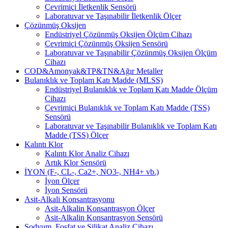
Çevrimiçi İletkenlik Sensörü
Laboratuvar ve Taşınabilir İletkenlik Ölçer
Çözünmüş Oksijen
Endüstriyel Çözünmüş Oksijen Ölçüm Cihazı
Çevrimiçi Çözünmüş Oksijen Sensörü
Laboratuvar ve Taşınabilir Çözünmüş Oksijen Ölçüm
Cihazı
COD&Amonyak&TP&TN&Ağır Metaller
Bulanıklık ve Toplam Katı Madde (MLSS)
Endüstriyel Bulanıklık ve Toplam Katı Madde Ölçüm
Cihazı
Çevrimiçi Bulanıklık ve Toplam Katı Madde (TSS)
Sensörü
Laboratuvar ve Taşınabilir Bulanıklık ve Toplam Katı
Madde (TSS) Ölçer
Kalıntı Klor
Kalıntı Klor Analiz Cihazı
Artık Klor Sensörü
İYON (F-, CL-, Ca2+, NO3-, NH4+ vb.)
İyon Ölçer
İyon Sensörü
Asit-Alkali Konsantrasyonu
Asit-Alkalin Konsantrasyon Ölçer
Asit-Alkalin Konsantrasyon Sensörü
Sodyum, Fosfat ve Silikat Analiz Cihazı