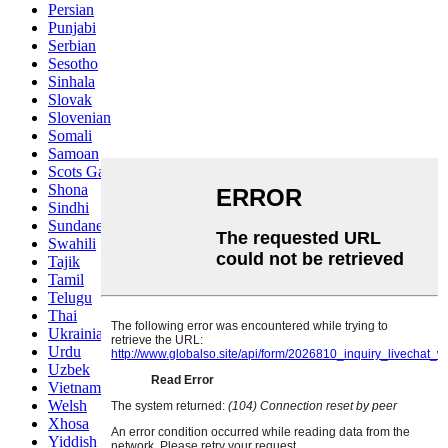
Persian
Punjabi
Serbian
Sesotho
Sinhala
Slovak
Slovenian
Somali
Samoan
Scots Gaelic
Shona
Sindhi
Sundanese
Swahili
Tajik
Tamil
Telugu
Thai
Ukrainian
Urdu
Uzbek
Vietnamese
Welsh
Xhosa
Yiddish