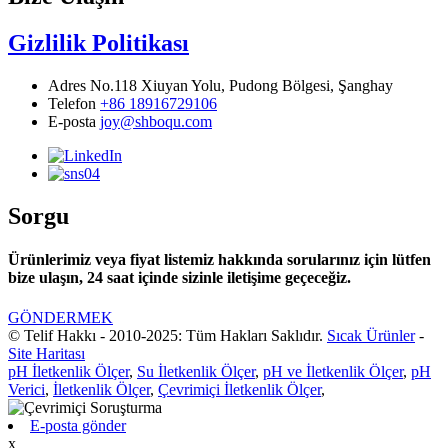
Gizlilik Politikası
Adres
No.118 Xiuyan Yolu, Pudong Bölgesi, Şanghay
Telefon
+86 18916729106
E-posta
joy@shboqu.com
Sorgu
Ürünlerimiz veya fiyat listemiz hakkında sorularınız için lütfen
bize ulaşın, 24 saat içinde sizinle iletişime geçeceğiz.
GÖNDERMEK
© Telif Hakkı - 2010-2025: Tüm Hakları Saklıdır.
Sıcak Ürünler
-
Site Haritası
pH İletkenlik Ölçer
,
Su İletkenlik Ölçer
,
pH ve İletkenlik Ölçer
,
pH
Verici
,
İletkenlik Ölçer
,
Çevrimiçi İletkenlik Ölçer
,
E-posta gönder
x