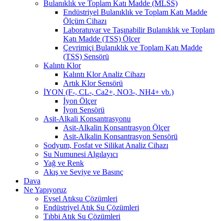
Bulanıklık ve Toplam Katı Madde (MLSS)
Endüstriyel Bulanıklık ve Toplam Katı Madde
Ölçüm Cihazı
Laboratuvar ve Taşınabilir Bulanıklık ve Toplam
Katı Madde (TSS) Ölçer
Çevrimiçi Bulanıklık ve Toplam Katı Madde
(TSS) Sensörü
Kalıntı Klor
Kalıntı Klor Analiz Cihazı
Artık Klor Sensörü
İYON (F-, CL-, Ca2+, NO3-, NH4+ vb.)
İyon Ölçer
İyon Sensörü
Asit-Alkali Konsantrasyonu
Asit-Alkalin Konsantrasyon Ölçer
Asit-Alkalin Konsantrasyon Sensörü
Sodyum, Fosfat ve Silikat Analiz Cihazı
Su Numunesi Algılayıcı
Yağ ve Renk
Akış ve Seviye ve Basınç
Dava
Ne Yapıyoruz
Evsel Atıksu Çözümleri
Endüstriyel Atık Su Çözümleri
Tıbbi Atık Su Çözümleri