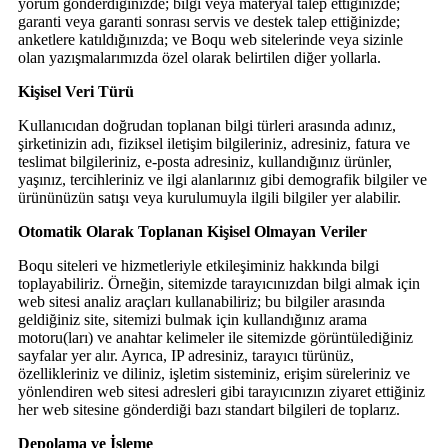
yorum gönderdiğinizde; bilgi veya materyal talep ettiğinizde;
garanti veya garanti sonrası servis ve destek talep ettiğinizde;
anketlere katıldığınızda; ve Boqu web sitelerinde veya sizinle
olan yazışmalarımızda özel olarak belirtilen diğer yollarla.
Kişisel Veri Türü
Kullanıcıdan doğrudan toplanan bilgi türleri arasında adınız,
şirketinizin adı, fiziksel iletişim bilgileriniz, adresiniz, fatura ve
teslimat bilgileriniz, e-posta adresiniz, kullandığınız ürünler,
yaşınız, tercihleriniz ve ilgi alanlarınız gibi demografik bilgiler ve
ürününüzün satışı veya kurulumuyla ilgili bilgiler yer alabilir.
Otomatik Olarak Toplanan Kişisel Olmayan Veriler
Boqu siteleri ve hizmetleriyle etkileşiminiz hakkında bilgi
toplayabiliriz. Örneğin, sitemizde tarayıcınızdan bilgi almak için
web sitesi analiz araçları kullanabiliriz; bu bilgiler arasında
geldiğiniz site, sitemizi bulmak için kullandığınız arama
motoru(ları) ve anahtar kelimeler ile sitemizde görüntülediğiniz
sayfalar yer alır. Ayrıca, IP adresiniz, tarayıcı türünüz,
özellikleriniz ve diliniz, işletim sisteminiz, erişim süreleriniz ve
yönlendiren web sitesi adresleri gibi tarayıcınızın ziyaret ettiğiniz
her web sitesine gönderdiği bazı standart bilgileri de toplarız.
Depolama ve İşleme