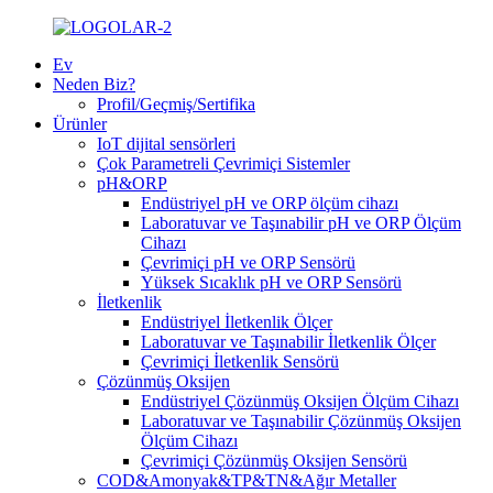
Ev
Neden Biz?
Profil/Geçmiş/Sertifika
Ürünler
IoT dijital sensörleri
Çok Parametreli Çevrimiçi Sistemler
pH&ORP
Endüstriyel pH ve ORP ölçüm cihazı
Laboratuvar ve Taşınabilir pH ve ORP Ölçüm
Cihazı
Çevrimiçi pH ve ORP Sensörü
Yüksek Sıcaklık pH ve ORP Sensörü
İletkenlik
Endüstriyel İletkenlik Ölçer
Laboratuvar ve Taşınabilir İletkenlik Ölçer
Çevrimiçi İletkenlik Sensörü
Çözünmüş Oksijen
Endüstriyel Çözünmüş Oksijen Ölçüm Cihazı
Laboratuvar ve Taşınabilir Çözünmüş Oksijen
Ölçüm Cihazı
Çevrimiçi Çözünmüş Oksijen Sensörü
COD&Amonyak&TP&TN&Ağır Metaller