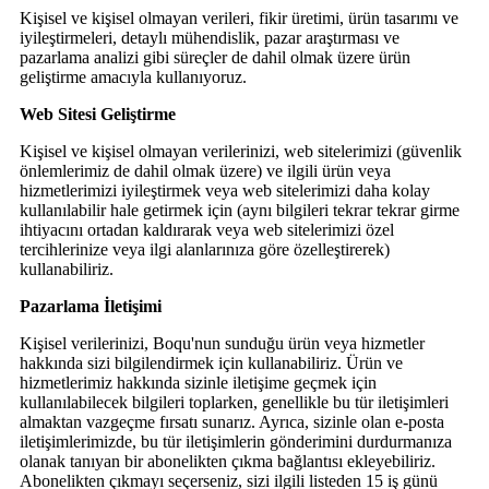
Kişisel ve kişisel olmayan verileri, fikir üretimi, ürün tasarımı ve
iyileştirmeleri, detaylı mühendislik, pazar araştırması ve
pazarlama analizi gibi süreçler de dahil olmak üzere ürün
geliştirme amacıyla kullanıyoruz.
Web Sitesi Geliştirme
Kişisel ve kişisel olmayan verilerinizi, web sitelerimizi (güvenlik
önlemlerimiz de dahil olmak üzere) ve ilgili ürün veya
hizmetlerimizi iyileştirmek veya web sitelerimizi daha kolay
kullanılabilir hale getirmek için (aynı bilgileri tekrar tekrar girme
ihtiyacını ortadan kaldırarak veya web sitelerimizi özel
tercihlerinize veya ilgi alanlarınıza göre özelleştirerek)
kullanabiliriz.
Pazarlama İletişimi
Kişisel verilerinizi, Boqu'nun sunduğu ürün veya hizmetler
hakkında sizi bilgilendirmek için kullanabiliriz. Ürün ve
hizmetlerimiz hakkında sizinle iletişime geçmek için
kullanılabilecek bilgileri toplarken, genellikle bu tür iletişimleri
almaktan vazgeçme fırsatı sunarız. Ayrıca, sizinle olan e-posta
iletişimlerimizde, bu tür iletişimlerin gönderimini durdurmanıza
olanak tanıyan bir abonelikten çıkma bağlantısı ekleyebiliriz.
Abonelikten çıkmayı seçerseniz, sizi ilgili listeden 15 iş günü