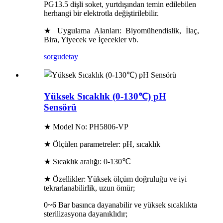
PG13.5 dişli soket, yurtdışından temin edilebilen
herhangi bir elektrotla değiştirilebilir.
★ Uygulama Alanları: Biyomühendislik, İlaç,
Bira, Yiyecek ve İçecekler vb.
sorgu
detay
Yüksek Sıcaklık (0-130℃) pH
Sensörü
★ Model No: PH5806-VP
★ Ölçülen parametreler: pH, sıcaklık
★ Sıcaklık aralığı: 0-130℃
★ Özellikler: Yüksek ölçüm doğruluğu ve iyi
tekrarlanabilirlik, uzun ömür;
0~6 Bar basınca dayanabilir ve yüksek sıcaklıkta
sterilizasyona dayanıklıdır;