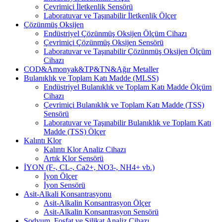
Çevrimiçi İletkenlik Sensörü
Laboratuvar ve Taşınabilir İletkenlik Ölçer
Çözünmüş Oksijen
Endüstriyel Çözünmüş Oksijen Ölçüm Cihazı
Çevrimiçi Çözünmüş Oksijen Sensörü
Laboratuvar ve Taşınabilir Çözünmüş Oksijen Ölçüm
Cihazı
COD&Amonyak&TP&TN&Ağır Metaller
Bulanıklık ve Toplam Katı Madde (MLSS)
Endüstriyel Bulanıklık ve Toplam Katı Madde Ölçüm
Cihazı
Çevrimiçi Bulanıklık ve Toplam Katı Madde (TSS)
Sensörü
Laboratuvar ve Taşınabilir Bulanıklık ve Toplam Katı
Madde (TSS) Ölçer
Kalıntı Klor
Kalıntı Klor Analiz Cihazı
Artık Klor Sensörü
İYON (F-, CL-, Ca2+, NO3-, NH4+ vb.)
İyon Ölçer
İyon Sensörü
Asit-Alkali Konsantrasyonu
Asit-Alkalin Konsantrasyon Ölçer
Asit-Alkalin Konsantrasyon Sensörü
Sodyum, Fosfat ve Silikat Analiz Cihazı