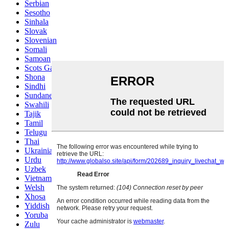
Serbian
Sesotho
Sinhala
Slovak
Slovenian
Somali
Samoan
Scots Gaelic
Shona
Sindhi
Sundanese
Swahili
Tajik
Tamil
Telugu
Thai
Ukrainian
Urdu
Uzbek
Vietnamese
Welsh
Xhosa
Yiddish
Yoruba
Zulu