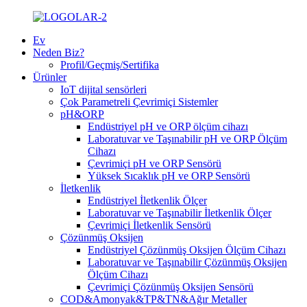
Ev
Neden Biz?
Profil/Geçmiş/Sertifika
Ürünler
IoT dijital sensörleri
Çok Parametreli Çevrimiçi Sistemler
pH&ORP
Endüstriyel pH ve ORP ölçüm cihazı
Laboratuvar ve Taşınabilir pH ve ORP Ölçüm
Cihazı
Çevrimiçi pH ve ORP Sensörü
Yüksek Sıcaklık pH ve ORP Sensörü
İletkenlik
Endüstriyel İletkenlik Ölçer
Laboratuvar ve Taşınabilir İletkenlik Ölçer
Çevrimiçi İletkenlik Sensörü
Çözünmüş Oksijen
Endüstriyel Çözünmüş Oksijen Ölçüm Cihazı
Laboratuvar ve Taşınabilir Çözünmüş Oksijen
Ölçüm Cihazı
Çevrimiçi Çözünmüş Oksijen Sensörü
COD&Amonyak&TP&TN&Ağır Metaller