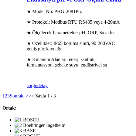
★ Model No: PHG-2081Pro
★ Protokol: Modbus RTU RS485 veya 4-20mA
★ Ölçülecek Parametreler: pH, ORP, Sıcaklık
★ Özellikler: IP65 koruma sınıfı, 90-260VAC
geniş güç kaynağı
★ Kullanım Alanları: enerji santrali,
fermantasyon, şebeke suyu, endüstriyel su
sorgu
detay
1
2
3
Sonraki >
>>
Sayfa 1 / 3
Ortak: