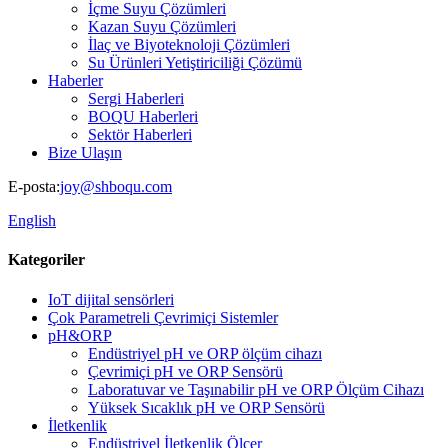
İçme Suyu Çözümleri
Kazan Suyu Çözümleri
İlaç ve Biyoteknoloji Çözümleri
Su Ürünleri Yetiştiriciliği Çözümü
Haberler
Sergi Haberleri
BOQU Haberleri
Sektör Haberleri
Bize Ulaşın
E-posta:
joy@shboqu.com
English
Kategoriler
IoT dijital sensörleri
Çok Parametreli Çevrimiçi Sistemler
pH&ORP
Endüstriyel pH ve ORP ölçüm cihazı
Çevrimiçi pH ve ORP Sensörü
Laboratuvar ve Taşınabilir pH ve ORP Ölçüm Cihazı
Yüksek Sıcaklık pH ve ORP Sensörü
İletkenlik
Endüstriyel İletkenlik Ölçer