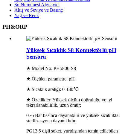
Su Numunesi Algılayıcı
Akış ve Seviye ve Basınç
Yağ ve Renk
PH&ORP
Yüksek Sıcaklık S8 Konnektörlü pH
Sensörü
★ Model No: PH5806-S8
★ Ölçülen parametre: pH
★ Sıcaklık aralığı: 0-130℃
★ Özellikler: Yüksek ölçüm doğruluğu ve iyi
tekrarlanabilirlik, uzun ömür;
0~6 Bar basınca dayanabilir ve yüksek sıcaklıkta
sterilizasyona dayanıklıdır;
PG13.5 dişli soket, yurtdışından temin edilebilen