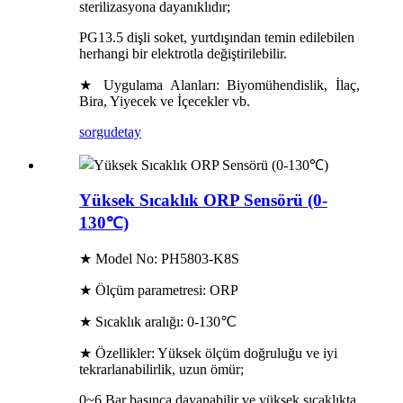
sterilizasyona dayanıklıdır;
PG13.5 dişli soket, yurtdışından temin edilebilen
herhangi bir elektrotla değiştirilebilir.
★ Uygulama Alanları: Biyomühendislik, İlaç,
Bira, Yiyecek ve İçecekler vb.
sorgu
detay
Yüksek Sıcaklık ORP Sensörü (0-
130℃)
★ Model No: PH5803-K8S
★ Ölçüm parametresi: ORP
★ Sıcaklık aralığı: 0-130℃
★ Özellikler: Yüksek ölçüm doğruluğu ve iyi
tekrarlanabilirlik, uzun ömür;
0~6 Bar basınca dayanabilir ve yüksek sıcaklıkta