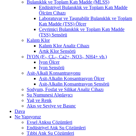
Bulanıklık ve Toplam Katı Madde (MLSS)
Endüstriyel Bulanıklık ve Toplam Katı Madde
Ölçüm Cihazı
Laboratuvar ve Taşınabilir Bulanıklık ve Toplam
Katı Madde (TSS) Ölçer
Çevrimiçi Bulanıklık ve Toplam Katı Madde
(TSS) Sensörü
Kalıntı Klor
Kalıntı Klor Analiz Cihazı
Artık Klor Sensörü
İYON (F-, CL-, Ca2+, NO3-, NH4+ vb.)
İyon Ölçer
İyon Sensörü
Asit-Alkali Konsantrasyonu
Asit-Alkalin Konsantrasyon Ölçer
Asit-Alkalin Konsantrasyon Sensörü
Sodyum, Fosfat ve Silikat Analiz Cihazı
Su Numunesi Algılayıcı
Yağ ve Renk
Akış ve Seviye ve Basınç
Dava
Ne Yapıyoruz
Evsel Atıksu Çözümleri
Endüstriyel Atık Su Çözümleri
Tıbbi Atık Su Çözümleri