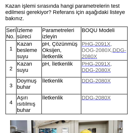
Kazan işlemi sırasında hangi parametrelerin test
edilmesi gerekiyor? Referans için aşağıdaki listeye
bakınız.
Seri
İzleme
Parametreleri
BOQU Modeli
No.
süreci
izleyin
Kazan
pH, Çözünmüş
PHG-2091X
,
1
besleme
Oksijen,
DOG-2080X,
DDG-
suyu
İletkenlik
2080X
Kazan
pH, İletkenlik
PHG-2091X
,
2
suyu
DDG-2080X
Doymuş
İletkenlik
DDG-2080X
3
buhar
Aşırı
İletkenlik
DDG-2080X
4
ısıtılmış
buhar