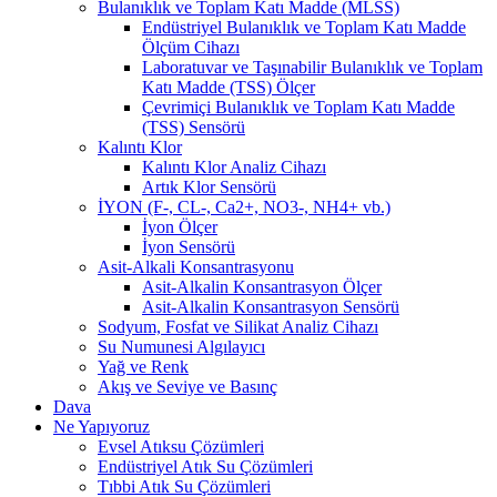
Bulanıklık ve Toplam Katı Madde (MLSS)
Endüstriyel Bulanıklık ve Toplam Katı Madde
Ölçüm Cihazı
Laboratuvar ve Taşınabilir Bulanıklık ve Toplam
Katı Madde (TSS) Ölçer
Çevrimiçi Bulanıklık ve Toplam Katı Madde
(TSS) Sensörü
Kalıntı Klor
Kalıntı Klor Analiz Cihazı
Artık Klor Sensörü
İYON (F-, CL-, Ca2+, NO3-, NH4+ vb.)
İyon Ölçer
İyon Sensörü
Asit-Alkali Konsantrasyonu
Asit-Alkalin Konsantrasyon Ölçer
Asit-Alkalin Konsantrasyon Sensörü
Sodyum, Fosfat ve Silikat Analiz Cihazı
Su Numunesi Algılayıcı
Yağ ve Renk
Akış ve Seviye ve Basınç
Dava
Ne Yapıyoruz
Evsel Atıksu Çözümleri
Endüstriyel Atık Su Çözümleri
Tıbbi Atık Su Çözümleri