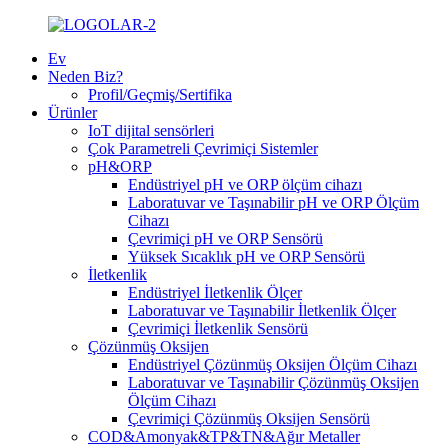
Ev
Neden Biz?
Profil/Geçmiş/Sertifika
Ürünler
IoT dijital sensörleri
Çok Parametreli Çevrimiçi Sistemler
pH&ORP
Endüstriyel pH ve ORP ölçüm cihazı
Laboratuvar ve Taşınabilir pH ve ORP Ölçüm
Cihazı
Çevrimiçi pH ve ORP Sensörü
Yüksek Sıcaklık pH ve ORP Sensörü
İletkenlik
Endüstriyel İletkenlik Ölçer
Laboratuvar ve Taşınabilir İletkenlik Ölçer
Çevrimiçi İletkenlik Sensörü
Çözünmüş Oksijen
Endüstriyel Çözünmüş Oksijen Ölçüm Cihazı
Laboratuvar ve Taşınabilir Çözünmüş Oksijen
Ölçüm Cihazı
Çevrimiçi Çözünmüş Oksijen Sensörü
COD&Amonyak&TP&TN&Ağır Metaller