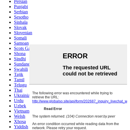
Persian
Punjabi
Serbian
Sesotho
Sinhala
Slovak
Slovenian
Somali
Samoan
Scots Gaelic
Shona
Sindhi
Sundanese
Swahili
Tajik
Tamil
Telugu
Thai
Ukrainian
Urdu
Uzbek
Vietnamese
Welsh
Xhosa
Yiddish