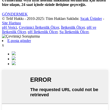
Ürünlerimiz veya fiyat listemiz hakkında sorularınız için lütfen
bize ulaşın, 24 saat içinde sizinle iletişime geçeceğiz.
GÖNDERMEK
© Telif Hakkı - 2010-2025: Tüm Hakları Saklıdır.
Sıcak Ürünler
-
Site Haritası
pH Verici
,
Çevrimiçi İletkenlik Ölçer
,
İletkenlik Ölçer
,
pH ve
İletkenlik Ölçer
,
pH İletkenlik Ölçer
,
Su İletkenlik Ölçer
,
E-posta gönder
x