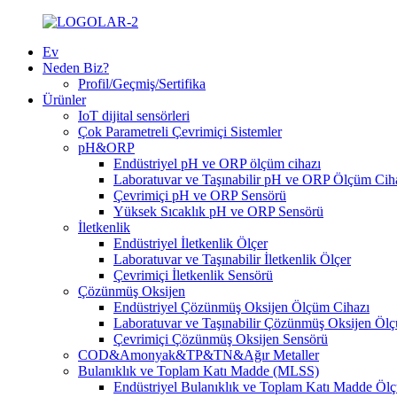
Ev
Neden Biz?
Profil/Geçmiş/Sertifika
Ürünler
IoT dijital sensörleri
Çok Parametreli Çevrimiçi Sistemler
pH&ORP
Endüstriyel pH ve ORP ölçüm cihazı
Laboratuvar ve Taşınabilir pH ve ORP Ölçüm Cih
Çevrimiçi pH ve ORP Sensörü
Yüksek Sıcaklık pH ve ORP Sensörü
İletkenlik
Endüstriyel İletkenlik Ölçer
Laboratuvar ve Taşınabilir İletkenlik Ölçer
Çevrimiçi İletkenlik Sensörü
Çözünmüş Oksijen
Endüstriyel Çözünmüş Oksijen Ölçüm Cihazı
Laboratuvar ve Taşınabilir Çözünmüş Oksijen Öl
Çevrimiçi Çözünmüş Oksijen Sensörü
COD&Amonyak&TP&TN&Ağır Metaller
Bulanıklık ve Toplam Katı Madde (MLSS)
Endüstriyel Bulanıklık ve Toplam Katı Madde Öl