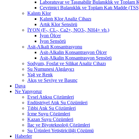
Laboratuvar ve Taşınabilir Bulanıklık ve Toplam
Çevrimiçi Bulanıklık ve Toplam Katı Madde (TSS
Kalıntı Klor
Kalıntı Klor Analiz Cihazı
Artık Klor Sensörü
İYON (F-, CL-, Ca2+, NO3-, NH4+ vb.)
İyon Ölçer
İyon Sensörü
Asit-Alkali Konsantrasyonu
Asit-Alkalin Konsantrasyon Ölçer
Asit-Alkalin Konsantrasyon Sensörü
Sodyum, Fosfat ve Silikat Analiz Cihazı
Su Numunesi Algılayıcı
Yağ ve Renk
Akış ve Seviye ve Basınç
Dava
Ne Yapıyoruz
Evsel Atıksu Çözümleri
Endüstriyel Atık Su Çözümleri
Tıbbi Atık Su Çözümleri
İçme Suyu Çözümleri
Kazan Suyu Çözümleri
İlaç ve Biyoteknoloji Çözümleri
Su Ürünleri Yetiştiriciliği Çözümü
Haberler