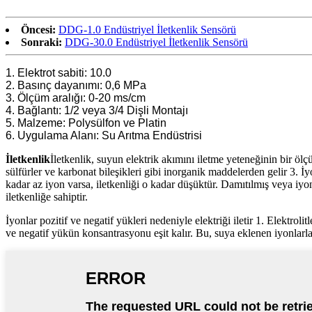
Öncesi:
DDG-1.0 Endüstriyel İletkenlik Sensörü
Sonraki:
DDG-30.0 Endüstriyel İletkenlik Sensörü
1. Elektrot sabiti: 10.0
2. Basınç dayanımı: 0,6 MPa
3. Ölçüm aralığı: 0-20 ms/cm
4. Bağlantı: 1/2 veya 3/4 Dişli Montajı
5. Malzeme: Polysülfon ve Platin
6. Uygulama Alanı: Su Arıtma Endüstrisi
İletkenlik
İletkenlik, suyun elektrik akımını iletme yeteneğinin bir öl
sülfürler ve karbonat bileşikleri gibi inorganik maddelerden gelir 3. İ
kadar az iyon varsa, iletkenliği o kadar düşüktür. Damıtılmış veya iyon
iletkenliğe sahiptir.
İyonlar pozitif ve negatif yükleri nedeniyle elektriği iletir 1. Elektro
ve negatif yükün konsantrasyonu eşit kalır. Bu, suya eklenen iyonlarla 