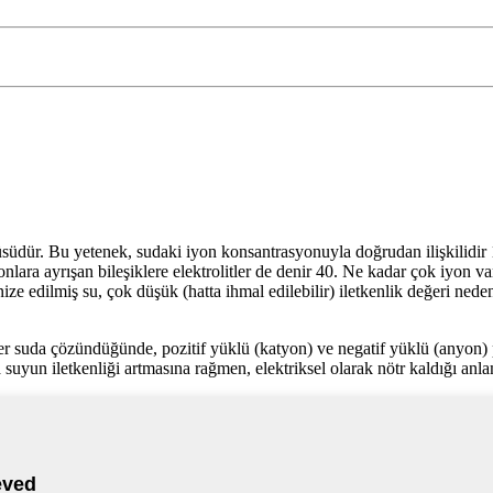
çüsüdür. Bu yetenek, sudaki iyon konsantrasyonuyla doğrudan ilişkilidir 1
yonlara ayrışan bileşiklere elektrolitler de denir 40. Ne kadar çok iyon v
ize edilmiş su, çok düşük (hatta ihmal edilebilir) iletkenlik değeri nede
litler suda çözündüğünde, pozitif yüklü (katyon) ve negatif yüklü (anyon)
suyun iletkenliği artmasına rağmen, elektriksel olarak nötr kaldığı anla