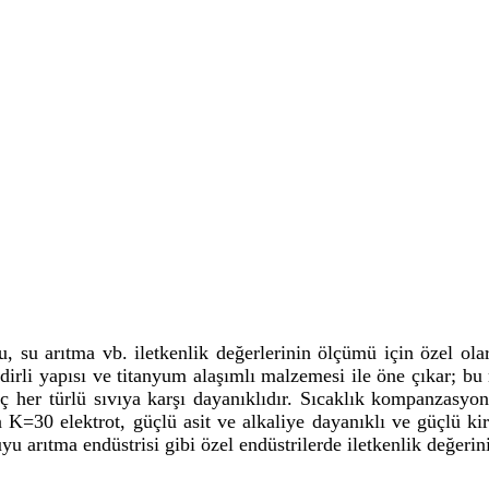
f su, su arıtma vb. iletkenlik değerlerinin ölçümü için özel ola
indirli yapısı ve titanyum alaşımlı malzemesi ile öne çıkar; 
riç her türlü sıvıya karşı dayanıklıdır. Sıcaklık kompanzasyo
K=30 elektrot, güçlü asit ve alkaliye dayanıklı ve güçlü kirl
uyu arıtma endüstrisi gibi özel endüstrilerde iletkenlik değerin