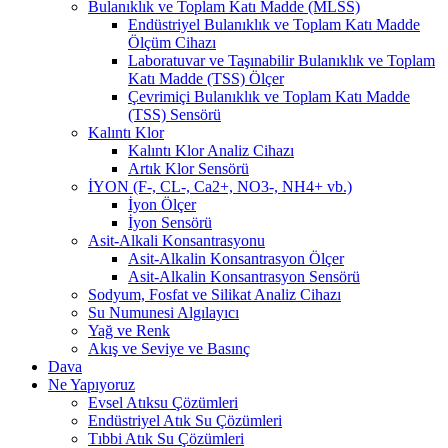
Bulanıklık ve Toplam Katı Madde (MLSS)
Endüstriyel Bulanıklık ve Toplam Katı Madde
Ölçüm Cihazı
Laboratuvar ve Taşınabilir Bulanıklık ve Toplam
Katı Madde (TSS) Ölçer
Çevrimiçi Bulanıklık ve Toplam Katı Madde
(TSS) Sensörü
Kalıntı Klor
Kalıntı Klor Analiz Cihazı
Artık Klor Sensörü
İYON (F-, CL-, Ca2+, NO3-, NH4+ vb.)
İyon Ölçer
İyon Sensörü
Asit-Alkali Konsantrasyonu
Asit-Alkalin Konsantrasyon Ölçer
Asit-Alkalin Konsantrasyon Sensörü
Sodyum, Fosfat ve Silikat Analiz Cihazı
Su Numunesi Algılayıcı
Yağ ve Renk
Akış ve Seviye ve Basınç
Dava
Ne Yapıyoruz
Evsel Atıksu Çözümleri
Endüstriyel Atık Su Çözümleri
Tıbbi Atık Su Çözümleri