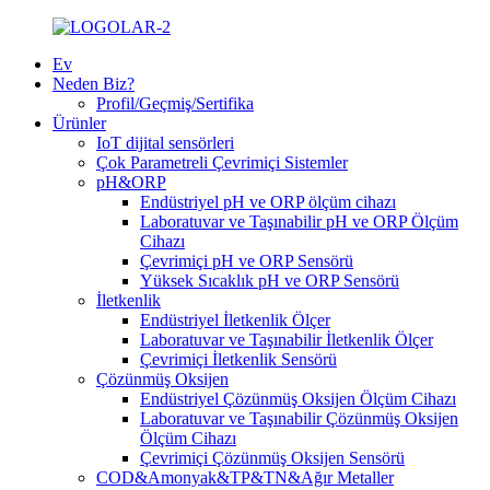
Ev
Neden Biz?
Profil/Geçmiş/Sertifika
Ürünler
IoT dijital sensörleri
Çok Parametreli Çevrimiçi Sistemler
pH&ORP
Endüstriyel pH ve ORP ölçüm cihazı
Laboratuvar ve Taşınabilir pH ve ORP Ölçüm
Cihazı
Çevrimiçi pH ve ORP Sensörü
Yüksek Sıcaklık pH ve ORP Sensörü
İletkenlik
Endüstriyel İletkenlik Ölçer
Laboratuvar ve Taşınabilir İletkenlik Ölçer
Çevrimiçi İletkenlik Sensörü
Çözünmüş Oksijen
Endüstriyel Çözünmüş Oksijen Ölçüm Cihazı
Laboratuvar ve Taşınabilir Çözünmüş Oksijen
Ölçüm Cihazı
Çevrimiçi Çözünmüş Oksijen Sensörü
COD&Amonyak&TP&TN&Ağır Metaller