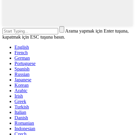
Arama yapmak için Enter tuşuna,
kapatmak için ESC tuşuna basın.
English
French
German
Portuguese
Spanish
Russian
Japanese
Korean
Arabic
Irish
Greek
Turkish
Italian
Danish
Romanian
Indonesian
Czech