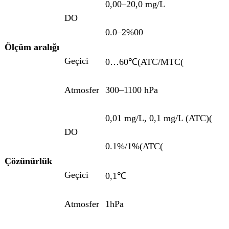
0,00–
2
0,0 mg/L
DO
0.0–
2
%00
Ölçüm aralığı
Geçici
0…60℃
(
ATC/MTC
(
Atmosfer
300–1100 hPa
0,01 mg/L, 0,1 mg/L (ATC)
(
DO
0.1%/1%(ATC
(
Çözünürlük
Geçici
0,1℃
Atmosfer
1hPa