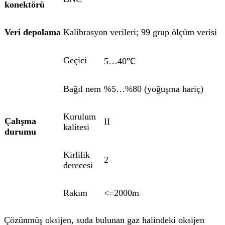
konektörü
Veri depolama
Kalibrasyon verileri; 99 grup ölçüm verisi
Geçici
5…40℃
Bağıl nem
%5…%80 (yoğuşma hariç)
Kurulum
Çalışma
II
kalitesi
durumu
Kirlilik
2
derecesi
Rakım
<=2000m
Çözünmüş oksijen, suda bulunan gaz halindeki oksijen