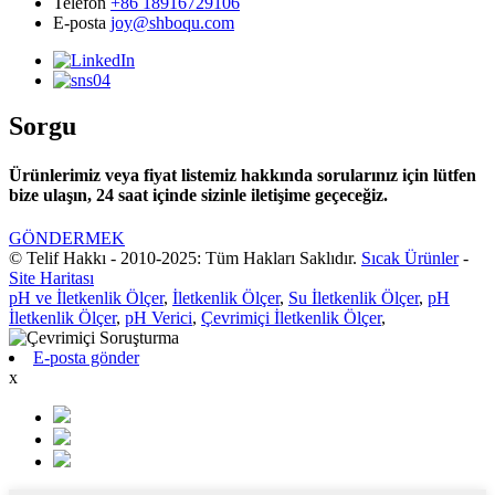
Telefon
+86 18916729106
E-posta
joy@shboqu.com
Sorgu
Ürünlerimiz veya fiyat listemiz hakkında sorularınız için lütfen
bize ulaşın, 24 saat içinde sizinle iletişime geçeceğiz.
GÖNDERMEK
© Telif Hakkı - 2010-2025: Tüm Hakları Saklıdır.
Sıcak Ürünler
-
Site Haritası
pH ve İletkenlik Ölçer
,
İletkenlik Ölçer
,
Su İletkenlik Ölçer
,
pH
İletkenlik Ölçer
,
pH Verici
,
Çevrimiçi İletkenlik Ölçer
,
E-posta gönder
x