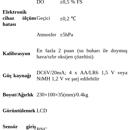
DO
±0,5 % FS
Elektronik
cihaz ölçüm
Geçici
±0,2 ℃
hatası
Atmosfer
±5hPa
En fazla 2 puan (su buharı ile doymuş
Kalibrasyon
hava/sıfır oksijen çözeltisi)
DC6V/20mA; 4 x AA/LR6 1,5 V veya
Güç kaynağı
NiMH 1,2 V ve şarj edilebilir
Boyut
/
Ağırlık
230×100×35(mm)/0.4kg
Görüntülemek
LCD
Sensör giriş
BNC