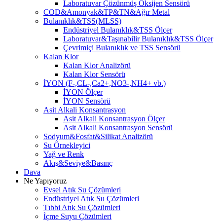
Laboratuvar Çözünmüş Oksijen Sensörü
COD&Amonyak&TP&TN&Ağır Metal
Bulanıklık&TSS(MLSS)
Endüstriyel Bulanıklık&TSS Ölçer
Laboratuvar&Taşınabilir Bulanıklık&TSS Ölçer
Çevrimiçi Bulanıklık ve TSS Sensörü
Kalan Klor
Kalan Klor Analizörü
Kalan Klor Sensörü
İYON (F-,CL-,Ca2+,NO3-,NH4+ vb.)
İYON Ölçer
İYON Sensörü
Asit Alkali Konsantrasyon
Asit Alkali Konsantrasyon Ölçer
Asit Alkali Konsantrasyon Sensörü
Sodyum&Fosfat&Silikat Analizörü
Su Örnekleyici
Yağ ve Renk
Akış&Seviye&Basınç
Dava
Ne Yapıyoruz
Evsel Atık Su Çözümleri
Endüstriyel Atık Su Çözümleri
Tıbbi Atık Su Çözümleri
İçme Suyu Çözümleri