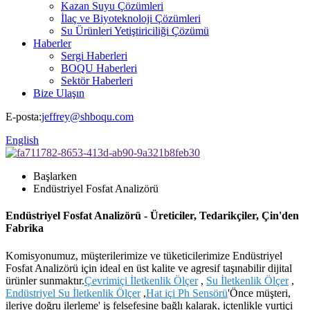
Kazan Suyu Çözümleri
İlaç ve Biyoteknoloji Çözümleri
Su Ürünleri Yetiştiriciliği Çözümü
Haberler
Sergi Haberleri
BOQU Haberleri
Sektör Haberleri
Bize Ulaşın
E-posta:
jeffrey@shboqu.com
English
Başlarken
Endüstriyel Fosfat Analizörü
Endüstriyel Fosfat Analizörü - Üreticiler, Tedarikçiler, Çin'den
Fabrika
Komisyonumuz, müşterilerimize ve tüketicilerimize Endüstriyel
Fosfat Analizörü için ideal en üst kalite ve agresif taşınabilir dijital
ürünler sunmaktır.
Çevrimiçi İletkenlik Ölçer
,
Su İletkenlik Ölçer
,
Endüstriyel Su İletkenlik Ölçer
,
Hat içi Ph Sensörü
'Önce müşteri,
ileriye doğru ilerleme' iş felsefesine bağlı kalarak, içtenlikle yurtiçi