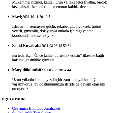
Mükemmel hizmet, kaliteli ürün ve rekabetçi fiyatlar, birçok
kez çalıştık, her seferinde memnun kaldık, devamını dileriz!
Maviş
2021.10.11 20:10:51
İşletmenin sermayesi güçlü, rekabet gücü yüksek, ürünü
yeterli, güvenilir, dolayısıyla onlarla işbirliği yapma
konusunda endişemiz yok.
Sahid Ruvalcaba
2021.08.23 18:50:31
Bu tedarikçi "Önce kalite, dürüstlük esastır" ilkesine bağlı
kalarak, kesinlikle güvenir.
Mary döküntüsü
2021.05.08 20:54:44
Uzun yıllardır birlikteyiz, hiçbir zaman hayal kırıklığı
yaşamıyoruz, bu dostluğumuzun ileride de devam etmesini
umuyoruz!
ilgili arama
Çevrimiçi Bod Cod Analizörü
Su İletkenlik Test Cihazı