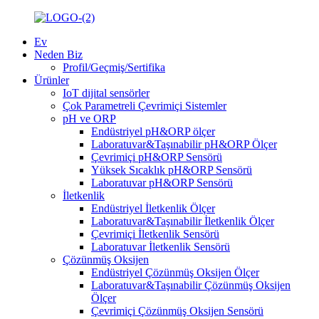
Ev
Neden Biz
Profil/Geçmiş/Sertifika
Ürünler
IoT dijital sensörler
Çok Parametreli Çevrimiçi Sistemler
pH ve ORP
Endüstriyel pH&ORP ölçer
Laboratuvar&Taşınabilir pH&ORP Ölçer
Çevrimiçi pH&ORP Sensörü
Yüksek Sıcaklık pH&ORP Sensörü
Laboratuvar pH&ORP Sensörü
İletkenlik
Endüstriyel İletkenlik Ölçer
Laboratuvar&Taşınabilir İletkenlik Ölçer
Çevrimiçi İletkenlik Sensörü
Laboratuvar İletkenlik Sensörü
Çözünmüş Oksijen
Endüstriyel Çözünmüş Oksijen Ölçer
Laboratuvar&Taşınabilir Çözünmüş Oksijen
Ölçer
Çevrimiçi Çözünmüş Oksijen Sensörü