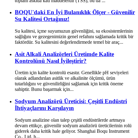
toplam askıda katı maddelerdir (TSS), bu da ...
BOQU'daki En İyi Bulanıklık Ölçer - Güvenilir
Su Kalitesi Ortağınız!
Su kalitesi, içme suyumuzun güvenliğini, su ekosistemlerinin
sağlığını ve gezegenimizin genel refahını sağlamada kritik bir
faktördür. Su kalitesini değerlendirmede temel bir araç...
Asit Alkali Analizörleri Üretimde Kalite
Kontrolünü Nasıl İyileştirir?
Üretim için kalite kontrolü esastır. Genellikle pH seviyeleri
olarak adlandırılan asitlik ve alkalinite ölçümü, ürün
tutarlılığını ve güvenilirliğini sağlamak için kritik öneme
sahiptir. Bunu başarmak için...
Sodyum Analizörü Üreticisi: Çeşitli Endüstri
İhtiyaçlarını Karşılayın
Sodyum analizine olan talep çeşitli endüstrilerde artmaya
devam ettikçe, güvenilir sodyum analizörü üreticilerinin rolü
giderek daha kritik hale geliyor. Shanghai Boqu Instrument
Co., Ltd. h...