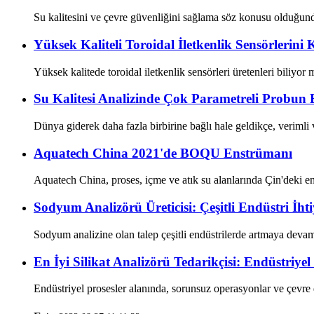
Su kalitesini ve çevre güvenliğini sağlama söz konusu olduğunda, ç
Yüksek Kaliteli Toroidal İletkenlik Sensörlerini
Yüksek kalitede toroidal iletkenlik sensörleri üretenleri biliyor 
Su Kalitesi Analizinde Çok Parametreli Probun
Dünya giderek daha fazla birbirine bağlı hale geldikçe, verimli v
Aquatech China 2021'de BOQU Enstrümanı
Aquatech China, proses, içme ve atık su alanlarında Çin'deki en 
Sodyum Analizörü Üreticisi: Çeşitli Endüstri İhti
Sodyum analizine olan talep çeşitli endüstrilerde artmaya devam 
En İyi Silikat Analizörü Tedarikçisi: Endüstriyel
Endüstriyel prosesler alanında, sorunsuz operasyonlar ve çevre 