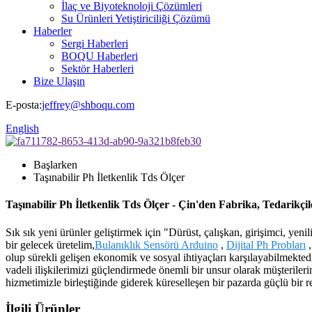
İlaç ve Biyoteknoloji Çözümleri
Su Ürünleri Yetiştiriciliği Çözümü
Haberler
Sergi Haberleri
BOQU Haberleri
Sektör Haberleri
Bize Ulaşın
E-posta:
jeffrey@shboqu.com
English
Başlarken
Taşınabilir Ph İletkenlik Tds Ölçer
Taşınabilir Ph İletkenlik Tds Ölçer - Çin'den Fabrika, Tedarikçile
Sık sık yeni ürünler geliştirmek için "Dürüst, çalışkan, girişimci, yenil
bir gelecek üretelim,
Bulanıklık Sensörü Arduino
,
Dijital Ph Probları
olup sürekli gelişen ekonomik ve sosyal ihtiyaçları karşılayabilmekte
vadeli ilişkilerimizi güçlendirmede önemli bir unsur olarak müşteriler
hizmetimizle birleştiğinde giderek küreselleşen bir pazarda güçlü bir re
İlgili Ürünler