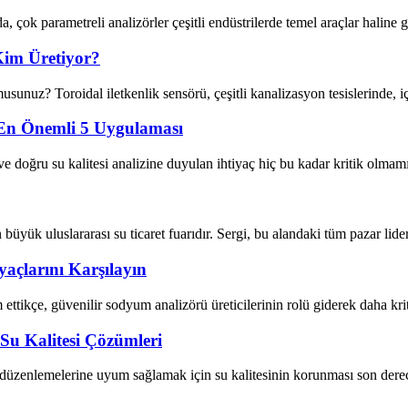
ok parametreli analizörler çeşitli endüstrilerde temel araçlar haline gelmi
 Kim Üretiyor?
musunuz? Toroidal iletkenlik sensörü, çeşitli kanalizasyon tesislerinde, 
 En Önemli 5 Uygulaması
e doğru su kalitesi analizine duyulan ihtiyaç hiç bu kadar kritik olmamışt
büyük uluslararası su ticaret fuarıdır. Sergi, bu alandaki tüm pazar lid
yaçlarını Karşılayın
ettikçe, güvenilir sodyum analizörü üreticilerinin rolü giderek daha kri
 Su Kalitesi Çözümleri
düzenlemelerine uyum sağlamak için su kalitesinin korunması son derece ö