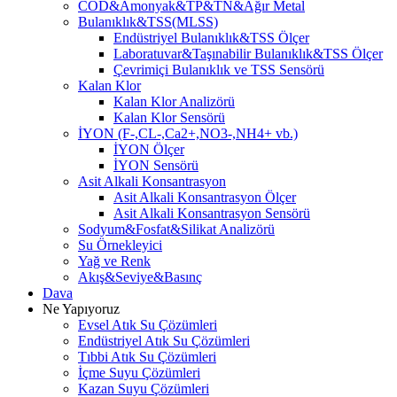
COD&Amonyak&TP&TN&Ağır Metal
Bulanıklık&TSS(MLSS)
Endüstriyel Bulanıklık&TSS Ölçer
Laboratuvar&Taşınabilir Bulanıklık&TSS Ölçer
Çevrimiçi Bulanıklık ve TSS Sensörü
Kalan Klor
Kalan Klor Analizörü
Kalan Klor Sensörü
İYON (F-,CL-,Ca2+,NO3-,NH4+ vb.)
İYON Ölçer
İYON Sensörü
Asit Alkali Konsantrasyon
Asit Alkali Konsantrasyon Ölçer
Asit Alkali Konsantrasyon Sensörü
Sodyum&Fosfat&Silikat Analizörü
Su Örnekleyici
Yağ ve Renk
Akış&Seviye&Basınç
Dava
Ne Yapıyoruz
Evsel Atık Su Çözümleri
Endüstriyel Atık Su Çözümleri
Tıbbi Atık Su Çözümleri
İçme Suyu Çözümleri
Kazan Suyu Çözümleri