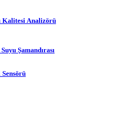
 Kalitesi Analizörü
r Suyu Şamandırası
i Sensörü