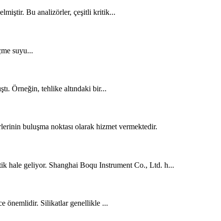
ştir. Bu analizörler, çeşitli kritik...
içme suyu...
ı. Örneğin, tehlike altındaki bir...
erlerinin buluşma noktası olarak hizmet vermektedir.
tik hale geliyor. Shanghai Boqu Instrument Co., Ltd. h...
nemlidir. Silikatlar genellikle ...