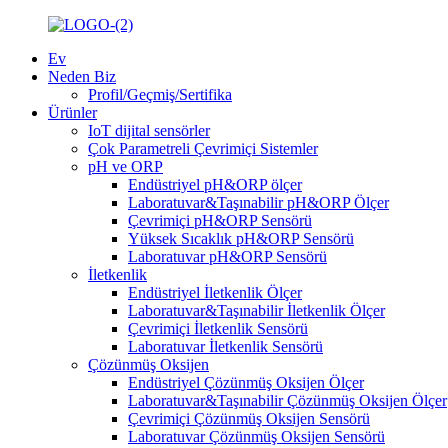
Ev
Neden Biz
Profil/Geçmiş/Sertifika
Ürünler
IoT dijital sensörler
Çok Parametreli Çevrimiçi Sistemler
pH ve ORP
Endüstriyel pH&ORP ölçer
Laboratuvar&Taşınabilir pH&ORP Ölçer
Çevrimiçi pH&ORP Sensörü
Yüksek Sıcaklık pH&ORP Sensörü
Laboratuvar pH&ORP Sensörü
İletkenlik
Endüstriyel İletkenlik Ölçer
Laboratuvar&Taşınabilir İletkenlik Ölçer
Çevrimiçi İletkenlik Sensörü
Laboratuvar İletkenlik Sensörü
Çözünmüş Oksijen
Endüstriyel Çözünmüş Oksijen Ölçer
Laboratuvar&Taşınabilir Çözünmüş Oksijen Ölçer
Çevrimiçi Çözünmüş Oksijen Sensörü
Laboratuvar Çözünmüş Oksijen Sensörü