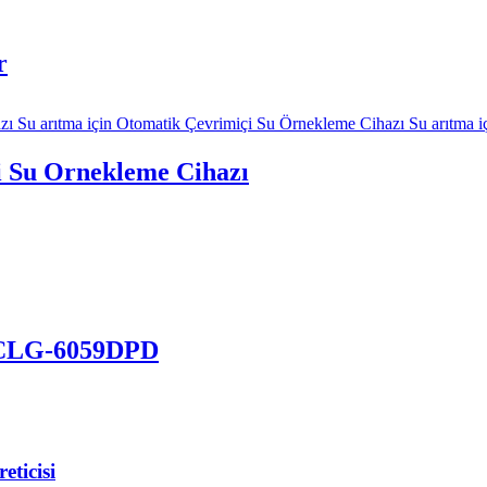
r
i Su Örnekleme Cihazı
ü CLG-6059DPD
ticisi