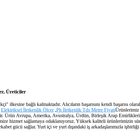
r, Üreticiler
ikçi" ilkesine bağlı kalmaktadır. Alıcıların başarısını kendi başarısı ola
,
Elektriksel İletkenlik Ölçer
,
Ph İletkenlik Tds Metre Fiyatı
Ürünlerimiz 
dir. Ürün Avrupa, Amerika, Avustralya, Ürdün, Birleşik Arap Emirlikleri
imize hizmet sağlamaya odaklanıyoruz. Yüksek kaliteli ürünlerimizin süre
kabet gücü sağlar. Yurt içi ve yurt dışındaki iş arkadaşlarımızla işbirliğ