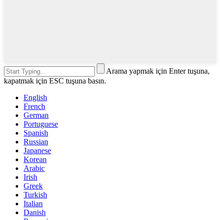
Arama yapmak için Enter tuşuna,
kapatmak için ESC tuşuna basın.
English
French
German
Portuguese
Spanish
Russian
Japanese
Korean
Arabic
Irish
Greek
Turkish
Italian
Danish