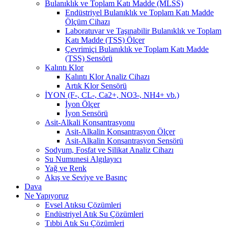
Bulanıklık ve Toplam Katı Madde (MLSS)
Endüstriyel Bulanıklık ve Toplam Katı Madde
Ölçüm Cihazı
Laboratuvar ve Taşınabilir Bulanıklık ve Toplam
Katı Madde (TSS) Ölçer
Çevrimiçi Bulanıklık ve Toplam Katı Madde
(TSS) Sensörü
Kalıntı Klor
Kalıntı Klor Analiz Cihazı
Artık Klor Sensörü
İYON (F-, CL-, Ca2+, NO3-, NH4+ vb.)
İyon Ölçer
İyon Sensörü
Asit-Alkali Konsantrasyonu
Asit-Alkalin Konsantrasyon Ölçer
Asit-Alkalin Konsantrasyon Sensörü
Sodyum, Fosfat ve Silikat Analiz Cihazı
Su Numunesi Algılayıcı
Yağ ve Renk
Akış ve Seviye ve Basınç
Dava
Ne Yapıyoruz
Evsel Atıksu Çözümleri
Endüstriyel Atık Su Çözümleri
Tıbbi Atık Su Çözümleri