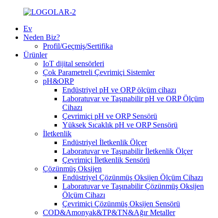
Ev
Neden Biz?
Profil/Geçmiş/Sertifika
Ürünler
IoT dijital sensörleri
Çok Parametreli Çevrimiçi Sistemler
pH&ORP
Endüstriyel pH ve ORP ölçüm cihazı
Laboratuvar ve Taşınabilir pH ve ORP Ölçüm
Cihazı
Çevrimiçi pH ve ORP Sensörü
Yüksek Sıcaklık pH ve ORP Sensörü
İletkenlik
Endüstriyel İletkenlik Ölçer
Laboratuvar ve Taşınabilir İletkenlik Ölçer
Çevrimiçi İletkenlik Sensörü
Çözünmüş Oksijen
Endüstriyel Çözünmüş Oksijen Ölçüm Cihazı
Laboratuvar ve Taşınabilir Çözünmüş Oksijen
Ölçüm Cihazı
Çevrimiçi Çözünmüş Oksijen Sensörü
COD&Amonyak&TP&TN&Ağır Metaller