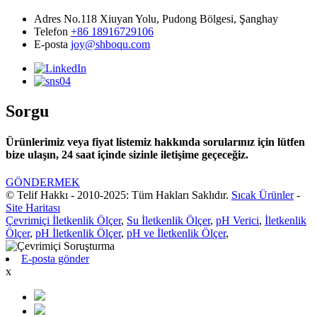
Adres
No.118 Xiuyan Yolu, Pudong Bölgesi, Şanghay
Telefon
+86 18916729106
E-posta
joy@shboqu.com
Sorgu
Ürünlerimiz veya fiyat listemiz hakkında sorularınız için lütfen
bize ulaşın, 24 saat içinde sizinle iletişime geçeceğiz.
GÖNDERMEK
© Telif Hakkı - 2010-2025: Tüm Hakları Saklıdır.
Sıcak Ürünler
-
Site Haritası
Çevrimiçi İletkenlik Ölçer
,
Su İletkenlik Ölçer
,
pH Verici
,
İletkenlik
Ölçer
,
pH İletkenlik Ölçer
,
pH ve İletkenlik Ölçer
,
E-posta gönder
x