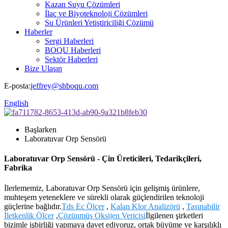
Kazan Suyu Çözümleri
İlaç ve Biyoteknoloji Çözümleri
Su Ürünleri Yetiştiriciliği Çözümü
Haberler
Sergi Haberleri
BOQU Haberleri
Sektör Haberleri
Bize Ulaşın
E-posta:
jeffrey@shboqu.com
English
Başlarken
Laboratuvar Orp Sensörü
Laboratuvar Orp Sensörü - Çin Üreticileri, Tedarikçileri,
Fabrika
İlerlememiz, Laboratuvar Orp Sensörü için gelişmiş ürünlere,
muhteşem yeteneklere ve sürekli olarak güçlendirilen teknoloji
güçlerine bağlıdır.
Tds Ec Ölçer
,
Kalan Klor Analizörü
,
Taşınabilir
İletkenlik Ölçer
,
Çözünmüş Oksijen Vericisi
İlgilenen şirketleri
bizimle işbirliği yapmaya davet ediyoruz, ortak büyüme ve karşılıklı