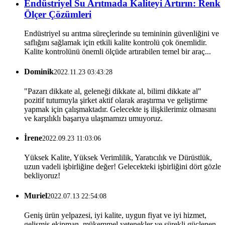
Endüstriyel Su Arıtmada Kaliteyi Artırın: Renk
Ölçer Çözümleri
Endüstriyel su arıtma süreçlerinde su temininin güvenliğini ve
saflığını sağlamak için etkili kalite kontrolü çok önemlidir.
Kalite kontrolünü önemli ölçüde artırabilen temel bir araç...
Dominik
2022.11.23 03:43:28
"Pazarı dikkate al, geleneği dikkate al, bilimi dikkate al"
pozitif tutumuyla şirket aktif olarak araştırma ve geliştirme
yapmak için çalışmaktadır. Gelecekte iş ilişkilerimiz olmasını
ve karşılıklı başarıya ulaşmamızı umuyoruz.
İrene
2022.09.23 11:03:06
Yüksek Kalite, Yüksek Verimlilik, Yaratıcılık ve Dürüstlük,
uzun vadeli işbirliğine değer! Gelecekteki işbirliğini dört gözle
bekliyoruz!
Muriel
2022.07.13 22:54:08
Geniş ürün yelpazesi, iyi kalite, uygun fiyat ve iyi hizmet,
gelişmiş ekipman, mükemmel yetenekler ve sürekli güçlenen