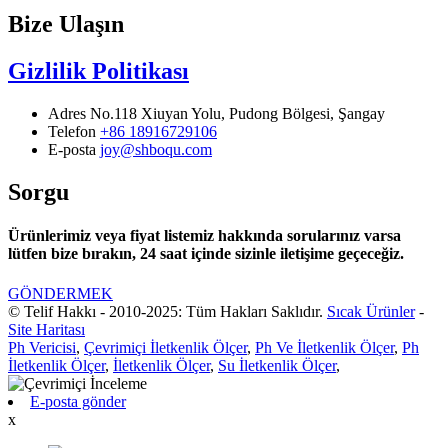
Bize Ulaşın
Gizlilik Politikası
Adres
No.118 Xiuyan Yolu, Pudong Bölgesi, Şangay
Telefon
+86 18916729106
E-posta
joy@shboqu.com
Sorgu
Ürünlerimiz veya fiyat listemiz hakkında sorularınız varsa
lütfen bize bırakın, 24 saat içinde sizinle iletişime geçeceğiz.
GÖNDERMEK
© Telif Hakkı - 2010-2025: Tüm Hakları Saklıdır.
Sıcak Ürünler
-
Site Haritası
Ph Vericisi
,
Çevrimiçi İletkenlik Ölçer
,
Ph Ve İletkenlik Ölçer
,
Ph
İletkenlik Ölçer
,
İletkenlik Ölçer
,
Su İletkenlik Ölçer
,
E-posta gönder
x