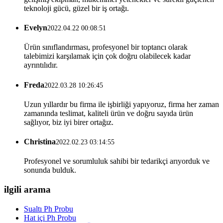
teknoloji gücü, güzel bir iş ortağı.
Evelyn
2022.04.22 00:08:51
Ürün sınıflandırması, profesyonel bir toptancı olarak
talebimizi karşılamak için çok doğru olabilecek kadar
ayrıntılıdır.
Freda
2022.03.28 10:26:45
Uzun yıllardır bu firma ile işbirliği yapıyoruz, firma her zaman
zamanında teslimat, kaliteli ürün ve doğru sayıda ürün
sağlıyor, biz iyi birer ortağız.
Christina
2022.02.23 03:14:55
Profesyonel ve sorumluluk sahibi bir tedarikçi arıyorduk ve
sonunda bulduk.
ilgili arama
Sualtı Ph Probu
Hat içi Ph Probu