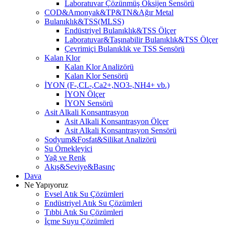
Laboratuvar Çözünmüş Oksijen Sensörü
COD&Amonyak&TP&TN&Ağır Metal
Bulanıklık&TSS(MLSS)
Endüstriyel Bulanıklık&TSS Ölçer
Laboratuvar&Taşınabilir Bulanıklık&TSS Ölçer
Çevrimiçi Bulanıklık ve TSS Sensörü
Kalan Klor
Kalan Klor Analizörü
Kalan Klor Sensörü
İYON (F-,CL-,Ca2+,NO3-,NH4+ vb.)
İYON Ölçer
İYON Sensörü
Asit Alkali Konsantrasyon
Asit Alkali Konsantrasyon Ölçer
Asit Alkali Konsantrasyon Sensörü
Sodyum&Fosfat&Silikat Analizörü
Su Örnekleyici
Yağ ve Renk
Akış&Seviye&Basınç
Dava
Ne Yapıyoruz
Evsel Atık Su Çözümleri
Endüstriyel Atık Su Çözümleri
Tıbbi Atık Su Çözümleri
İçme Suyu Çözümleri