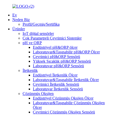
Ev
Neden Biz
Profil/Geçmiş/Sertifika
Ürünler
IoT dijital sensörler
Çok Parametreli Çevrimiçi Sistemler
pH ve ORP
Endüstriyel pH&ORP ölçer
Laboratuvar&Taşınabilir pH&ORP Ölçer
Çevrimiçi pH&ORP Sensörü
Yüksek Sıcaklık pH&ORP Sensörü
Laboratuvar pH&ORP Sensörü
İletkenlik
Endüstriyel İletkenlik Ölçer
Laboratuvar&Taşınabilir İletkenlik Ölçer
Çevrimiçi İletkenlik Sensörü
Laboratuvar İletkenlik Sensörü
Çözünmüş Oksijen
Endüstriyel Çözünmüş Oksijen Ölçer
Laboratuvar&Taşınabilir Çözünmüş Oksijen
Ölçer
Çevrimiçi Çözünmüş Oksijen Sensörü