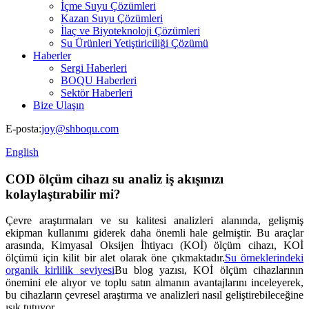
İçme Suyu Çözümleri
Kazan Suyu Çözümleri
İlaç ve Biyoteknoloji Çözümleri
Su Ürünleri Yetiştiriciliği Çözümü
Haberler
Sergi Haberleri
BOQU Haberleri
Sektör Haberleri
Bize Ulaşın
E-posta:
joy@shboqu.com
English
COD ölçüm cihazı su analiz iş akışınızı
kolaylaştırabilir mi?
Çevre araştırmaları ve su kalitesi analizleri alanında, gelişmiş
ekipman kullanımı giderek daha önemli hale gelmiştir. Bu araçlar
arasında, Kimyasal Oksijen İhtiyacı (KOİ) ölçüm cihazı, KOİ
ölçümü için kilit bir alet olarak öne çıkmaktadır.
Su örneklerindeki
organik kirlilik seviyesi
Bu blog yazısı, KOİ ölçüm cihazlarının
önemini ele alıyor ve toplu satın almanın avantajlarını inceleyerek,
bu cihazların çevresel araştırma ve analizleri nasıl geliştirebileceğine
ışık tutuyor.