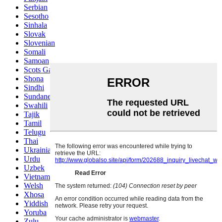
Serbian
Sesotho
Sinhala
Slovak
Slovenian
Somali
Samoan
Scots Gaelic
Shona
Sindhi
Sundanese
Swahili
Tajik
Tamil
Telugu
Thai
Ukrainian
Urdu
Uzbek
Vietnamese
Welsh
Xhosa
Yiddish
Yoruba
Zulu