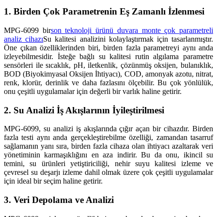
1. Birden Çok Parametrenin Eş Zamanlı İzlenmesi
MPG-6099 bir
son teknoloji ürünü duvara monte çok parametreli
analiz cihazı
Su kalitesi analizini kolaylaştırmak için tasarlanmıştır.
Öne çıkan özelliklerinden biri, birden fazla parametreyi aynı anda
izleyebilmesidir. İsteğe bağlı su kalitesi rutin algılama parametre
sensörleri ile sıcaklık, pH, iletkenlik, çözünmüş oksijen, bulanıklık,
BOD (Biyokimyasal Oksijen İhtiyacı), COD, amonyak azotu, nitrat,
renk, klorür, derinlik ve daha fazlasını ölçebilir. Bu çok yönlülük,
onu çeşitli uygulamalar için değerli bir varlık haline getirir.
2. Su Analizi İş Akışlarının İyileştirilmesi
MPG-6099, su analizi iş akışlarında çığır açan bir cihazdır. Birden
fazla testi aynı anda gerçekleştirebilme özelliği, zamandan tasarruf
sağlamanın yanı sıra, birden fazla cihaza olan ihtiyacı azaltarak veri
yönetiminin karmaşıklığını en aza indirir. Bu da onu, ikincil su
temini, su ürünleri yetiştiriciliği, nehir suyu kalitesi izleme ve
çevresel su deşarjı izleme dahil olmak üzere çok çeşitli uygulamalar
için ideal bir seçim haline getirir.
3. Veri Depolama ve Analizi