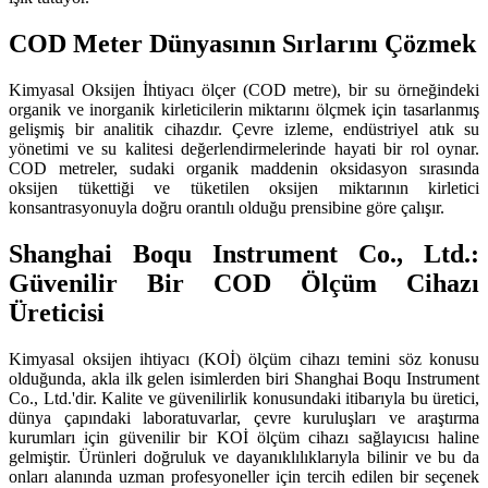
COD Meter Dünyasının Sırlarını Çözmek
Kimyasal Oksijen İhtiyacı ölçer (COD metre), bir su örneğindeki
organik ve inorganik kirleticilerin miktarını ölçmek için tasarlanmış
gelişmiş bir analitik cihazdır. Çevre izleme, endüstriyel atık su
yönetimi ve su kalitesi değerlendirmelerinde hayati bir rol oynar.
COD metreler, sudaki organik maddenin oksidasyon sırasında
oksijen tükettiği ve tüketilen oksijen miktarının kirletici
konsantrasyonuyla doğru orantılı olduğu prensibine göre çalışır.
Shanghai Boqu Instrument Co., Ltd.:
Güvenilir Bir COD Ölçüm Cihazı
Üreticisi
Kimyasal oksijen ihtiyacı (KOİ) ölçüm cihazı temini söz konusu
olduğunda, akla ilk gelen isimlerden biri Shanghai Boqu Instrument
Co., Ltd.'dir. Kalite ve güvenilirlik konusundaki itibarıyla bu üretici,
dünya çapındaki laboratuvarlar, çevre kuruluşları ve araştırma
kurumları için güvenilir bir KOİ ölçüm cihazı sağlayıcısı haline
gelmiştir. Ürünleri doğruluk ve dayanıklılıklarıyla bilinir ve bu da
onları alanında uzman profesyoneller için tercih edilen bir seçenek