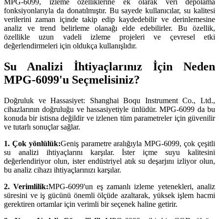
MPG-6099, izleme özelliklerine ek olarak veri depolama
fonksiyonlarıyla da donatılmıştır. Bu sayede kullanıcılar, su kalitesi
verilerini zaman içinde takip edip kaydedebilir ve derinlemesine
analiz ve trend belirleme olanağı elde edebilirler. Bu özellik,
özellikle uzun vadeli izleme projeleri ve çevresel etki
değerlendirmeleri için oldukça kullanışlıdır.
Su Analizi İhtiyaçlarınız İçin Neden
MPG-6099'u Seçmelisiniz?
Doğruluk ve Hassasiyet: Shanghai Boqu Instrument Co., Ltd.,
cihazlarının doğruluğu ve hassasiyetiyle ünlüdür. MPG-6099 da bu
konuda bir istisna değildir ve izlenen tüm parametreler için güvenilir
ve tutarlı sonuçlar sağlar.
1. Çok yönlülük:
Geniş parametre aralığıyla MPG-6099, çok çeşitli
su analizi ihtiyaçlarını karşılar. İster içme suyu kalitesini
değerlendiriyor olun, ister endüstriyel atık su deşarjını izliyor olun,
bu analiz cihazı ihtiyaçlarınızı karşılar.
2. Verimlilik:
MPG-6099'un eş zamanlı izleme yetenekleri, analiz
süresini ve iş gücünü önemli ölçüde azaltarak, yüksek işlem hacmi
gerektiren ortamlar için verimli bir seçenek haline getirir.