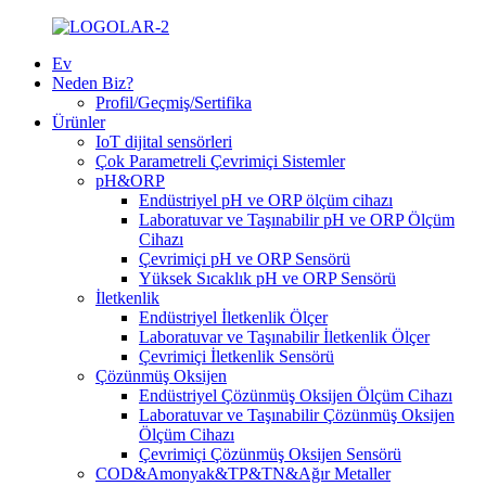
Ev
Neden Biz?
Profil/Geçmiş/Sertifika
Ürünler
IoT dijital sensörleri
Çok Parametreli Çevrimiçi Sistemler
pH&ORP
Endüstriyel pH ve ORP ölçüm cihazı
Laboratuvar ve Taşınabilir pH ve ORP Ölçüm
Cihazı
Çevrimiçi pH ve ORP Sensörü
Yüksek Sıcaklık pH ve ORP Sensörü
İletkenlik
Endüstriyel İletkenlik Ölçer
Laboratuvar ve Taşınabilir İletkenlik Ölçer
Çevrimiçi İletkenlik Sensörü
Çözünmüş Oksijen
Endüstriyel Çözünmüş Oksijen Ölçüm Cihazı
Laboratuvar ve Taşınabilir Çözünmüş Oksijen
Ölçüm Cihazı
Çevrimiçi Çözünmüş Oksijen Sensörü
COD&Amonyak&TP&TN&Ağır Metaller