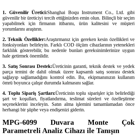
1. Güvenilir Üretici:
Shanghai Boqu Instrument Co., Ltd. gibi
güvenilir bir üreticiyi tercih ettiğinizden emin olun. Bilinçli bir seçim
yapabilmek için firmanın itibarını, ürün kalitesini ve müşteri
yorumlarını araştırın.
2. Teknik Özellikler:
Araştırmanız için gereken kesin özellikleri ve
fonksiyonları belirleyin. Farklı COD ölçüm cihazlarının yetenekleri
farklılık gösterebilir, bu nedenle bunları gereksinimlerinize uygun
hale getirmek önemlidir.
3. Satış Sonrası Destek:
Üreticinin garanti, teknik destek ve yedek
parça temini de dahil olmak üzere kapsamlı satış sonrası destek
sağlayıp sağlamadığını kontrol edin. Bu, ekipmanınızın kullanım
ömrü boyunca çalışır durumda kalmasını sağlar.
4. Toplu Sipariş Şartları:
Üreticinin toplu siparişler için belirlediği
şart ve koşulları, fiyatlandırma, teslimat süreleri ve özelleştirme
seçeneklerini inceleyin. Satın alma işlemini tamamlamadan önce
herhangi bir şüphe veya endişenizi giderin.
MPG-6099 Duvara Monte Çok
Parametreli Analiz Cihazı ile Tanışın