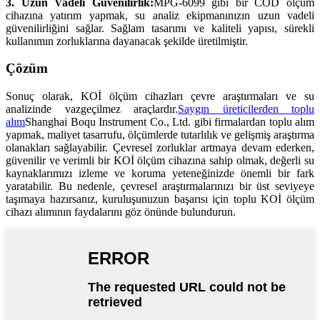
3. Uzun Vadeli Güvenilirlik:
MPG-6099 gibi bir COD ölçüm
cihazına yatırım yapmak, su analiz ekipmanınızın uzun vadeli
güvenilirliğini sağlar. Sağlam tasarımı ve kaliteli yapısı, sürekli
kullanımın zorluklarına dayanacak şekilde üretilmiştir.
Çözüm
Sonuç olarak, KOİ ölçüm cihazları çevre araştırmaları ve su
analizinde vazgeçilmez araçlardır.
Saygın üreticilerden toplu
alım
Shanghai Boqu Instrument Co., Ltd. gibi firmalardan toplu alım
yapmak, maliyet tasarrufu, ölçümlerde tutarlılık ve gelişmiş araştırma
olanakları sağlayabilir. Çevresel zorluklar artmaya devam ederken,
güvenilir ve verimli bir KOİ ölçüm cihazına sahip olmak, değerli su
kaynaklarımızı izleme ve koruma yeteneğinizde önemli bir fark
yaratabilir. Bu nedenle, çevresel araştırmalarınızı bir üst seviyeye
taşımaya hazırsanız, kuruluşunuzun başarısı için toplu KOİ ölçüm
cihazı alımının faydalarını göz önünde bulundurun.