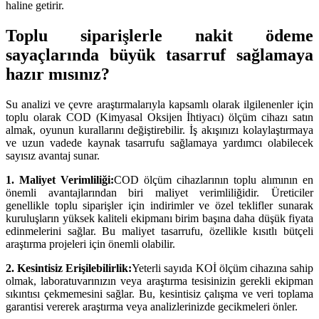
haline getirir.
Toplu siparişlerle nakit ödeme
sayaçlarında büyük tasarruf sağlamaya
hazır mısınız?
Su analizi ve çevre araştırmalarıyla kapsamlı olarak ilgilenenler için
toplu olarak COD (Kimyasal Oksijen İhtiyacı) ölçüm cihazı satın
almak, oyunun kurallarını değiştirebilir. İş akışınızı kolaylaştırmaya
ve uzun vadede kaynak tasarrufu sağlamaya yardımcı olabilecek
sayısız avantaj sunar.
1. Maliyet Verimliliği:
COD ölçüm cihazlarının toplu alımının en
önemli avantajlarından biri maliyet verimliliğidir. Üreticiler
genellikle toplu siparişler için indirimler ve özel teklifler sunarak
kuruluşların yüksek kaliteli ekipmanı birim başına daha düşük fiyata
edinmelerini sağlar. Bu maliyet tasarrufu, özellikle kısıtlı bütçeli
araştırma projeleri için önemli olabilir.
2. Kesintisiz Erişilebilirlik:
Yeterli sayıda KOİ ölçüm cihazına sahip
olmak, laboratuvarınızın veya araştırma tesisinizin gerekli ekipman
sıkıntısı çekmemesini sağlar. Bu, kesintisiz çalışma ve veri toplama
garantisi vererek araştırma veya analizlerinizde gecikmeleri önler.