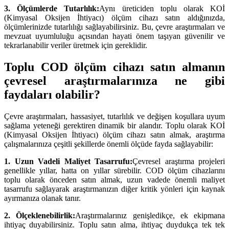
3. Ölçümlerde Tutarlılık:
Aynı üreticiden toplu olarak KOİ
(Kimyasal Oksijen İhtiyacı) ölçüm cihazı satın aldığınızda,
ölçümlerinizde tutarlılığı sağlayabilirsiniz. Bu, çevre araştırmaları ve
mevzuat uyumluluğu açısından hayati önem taşıyan güvenilir ve
tekrarlanabilir veriler üretmek için gereklidir.
Toplu COD ölçüm cihazı satın almanın
çevresel araştırmalarınıza ne gibi
faydaları olabilir?
Çevre araştırmaları, hassasiyet, tutarlılık ve değişen koşullara uyum
sağlama yeteneği gerektiren dinamik bir alandır. Toplu olarak KOİ
(Kimyasal Oksijen İhtiyacı) ölçüm cihazı satın almak, araştırma
çalışmalarınıza çeşitli şekillerde önemli ölçüde fayda sağlayabilir:
1. Uzun Vadeli Maliyet Tasarrufu:
Çevresel araştırma projeleri
genellikle yıllar, hatta on yıllar sürebilir. COD ölçüm cihazlarını
toplu olarak önceden satın almak, uzun vadede önemli maliyet
tasarrufu sağlayarak araştırmanızın diğer kritik yönleri için kaynak
ayırmanıza olanak tanır.
2. Ölçeklenebilirlik:
Araştırmalarınız genişledikçe, ek ekipmana
ihtiyaç duyabilirsiniz. Toplu satın alma, ihtiyaç duydukça tek tek