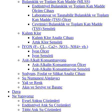
Bulanıklık ve Toplam Katı Madde (MLSS)
Endüstriyel Bulanıklık ve Toplam Katı Madde
Ölçüm Cihazı
Laboratuvar ve Taşınabilir Bulanıklık ve Toplam
Katı Madde (TSS) Ölçer
Çevrimiçi Bulanıklık ve Toplam Katı Madde
(TSS) Sensörü
Kalıntı Klor
Kalıntı Klor Analiz Cihazı
Artık Klor Sensörü
İYON (F-, CL-, Ca2+, NO3-, NH4+ vb.)
İyon Ölçer
İyon Sensörü
Asit-Alkali Konsantrasyonu
Asit-Alkalin Konsantrasyon Ölçer
Asit-Alkalin Konsantrasyon Sensörü
Sodyum, Fosfat ve Silikat Analiz Cihazı
Su Numunesi Algılayıcı
Yağ ve Renk
Akış ve Seviye ve Basınç
Dava
Ne Yapıyoruz
Evsel Atıksu Çözümleri
Endüstriyel Atık Su Çözümleri
Tıbbi Atık Su Çözümleri