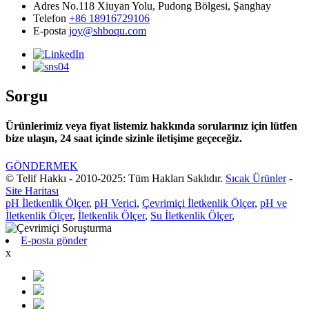
Adres
No.118 Xiuyan Yolu, Pudong Bölgesi, Şanghay
Telefon
+86 18916729106
E-posta
joy@shboqu.com
Sorgu
Ürünlerimiz veya fiyat listemiz hakkında sorularınız için lütfen
bize ulaşın, 24 saat içinde sizinle iletişime geçeceğiz.
GÖNDERMEK
© Telif Hakkı - 2010-2025: Tüm Hakları Saklıdır.
Sıcak Ürünler
-
Site Haritası
pH İletkenlik Ölçer
,
pH Verici
,
Çevrimiçi İletkenlik Ölçer
,
pH ve
İletkenlik Ölçer
,
İletkenlik Ölçer
,
Su İletkenlik Ölçer
,
E-posta gönder
x