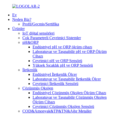
Ev
Neden Biz?
Profil/Geçmiş/Sertifika
Ürünler
IoT dijital sensörleri
Çok Parametreli Çevrimiçi Sistemler
pH&ORP
Endüstriyel pH ve ORP ölçüm cihazı
Laboratuvar ve Taşınabilir pH ve ORP Ölçüm
Cihazı
Çevrimiçi pH ve ORP Sensörü
Yüksek Sıcaklık pH ve ORP Sensörü
İletkenlik
Endüstriyel İletkenlik Ölçer
Laboratuvar ve Taşınabilir İletkenlik Ölçer
Çevrimiçi İletkenlik Sensörü
Çözünmüş Oksijen
Endüstriyel Çözünmüş Oksijen Ölçüm Cihazı
Laboratuvar ve Taşınabilir Çözünmüş Oksijen
Ölçüm Cihazı
Çevrimiçi Çözünmüş Oksijen Sensörü
COD&Amonyak&TP&TN&Ağır Metaller