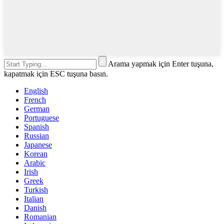
Arama yapmak için Enter tuşuna,
kapatmak için ESC tuşuna basın.
English
French
German
Portuguese
Spanish
Russian
Japanese
Korean
Arabic
Irish
Greek
Turkish
Italian
Danish
Romanian