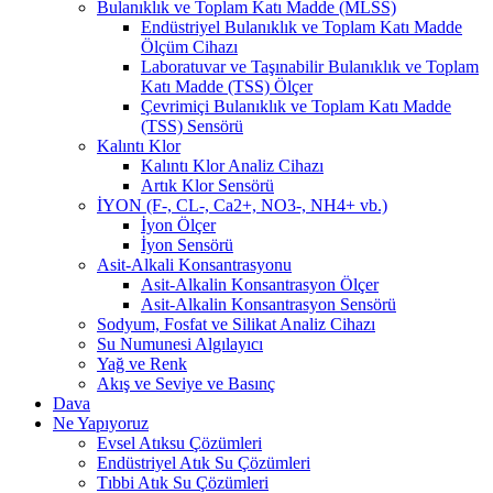
Bulanıklık ve Toplam Katı Madde (MLSS)
Endüstriyel Bulanıklık ve Toplam Katı Madde
Ölçüm Cihazı
Laboratuvar ve Taşınabilir Bulanıklık ve Toplam
Katı Madde (TSS) Ölçer
Çevrimiçi Bulanıklık ve Toplam Katı Madde
(TSS) Sensörü
Kalıntı Klor
Kalıntı Klor Analiz Cihazı
Artık Klor Sensörü
İYON (F-, CL-, Ca2+, NO3-, NH4+ vb.)
İyon Ölçer
İyon Sensörü
Asit-Alkali Konsantrasyonu
Asit-Alkalin Konsantrasyon Ölçer
Asit-Alkalin Konsantrasyon Sensörü
Sodyum, Fosfat ve Silikat Analiz Cihazı
Su Numunesi Algılayıcı
Yağ ve Renk
Akış ve Seviye ve Basınç
Dava
Ne Yapıyoruz
Evsel Atıksu Çözümleri
Endüstriyel Atık Su Çözümleri
Tıbbi Atık Su Çözümleri