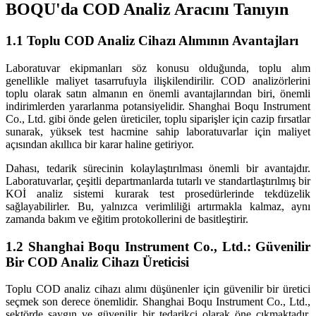
BOQU'da COD Analiz Aracını Tanıyın
1.1 Toplu COD Analiz Cihazı Alımının Avantajları
Laboratuvar ekipmanları söz konusu olduğunda, toplu alım
genellikle maliyet tasarrufuyla ilişkilendirilir. COD analizörlerini
toplu olarak satın almanın en önemli avantajlarından biri, önemli
indirimlerden yararlanma potansiyelidir. Shanghai Boqu Instrument
Co., Ltd. gibi önde gelen üreticiler, toplu siparişler için cazip fırsatlar
sunarak, yüksek test hacmine sahip laboratuvarlar için maliyet
açısından akıllıca bir karar haline getiriyor.
Dahası, tedarik sürecinin kolaylaştırılması önemli bir avantajdır.
Laboratuvarlar, çeşitli departmanlarda tutarlı ve standartlaştırılmış bir
KOİ analiz sistemi kurarak test prosedürlerinde tekdüzelik
sağlayabilirler. Bu, yalnızca verimliliği artırmakla kalmaz, aynı
zamanda bakım ve eğitim protokollerini de basitleştirir.
1.2 Shanghai Boqu Instrument Co., Ltd.: Güvenilir
Bir COD Analiz Cihazı Üreticisi
Toplu COD analiz cihazı alımı düşünenler için güvenilir bir üretici
seçmek son derece önemlidir. Shanghai Boqu Instrument Co., Ltd.,
sektörde saygın ve güvenilir bir tedarikçi olarak öne çıkmaktadır.