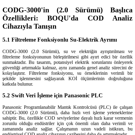
CODG-3000'in (2.0 Sürümü) Başlıca
Özellikleri: BOQU'da COD Analiz
Cihazıyla Tanışın
5.1 Filtreleme Fonksiyonlu Su-Elektrik Ayrımı
CODG-3000 (2.0 Sürümü), su ve elektriğin ayrıştırılması ve
filtreleme fonksiyonunun birleştirilmesi gibi ayırt edici bir özellik
sunmaktadır. Bu tasarım, potansiyel elektrik sorunlarını önleyerek
güvenliği artırmakla kalmaz, aynı zamanda genel analiz sürecini de
kolaylaştırır. Filtreleme fonksiyonu, su örneklerinin verimli bir
şekilde işlenmesini sağlayarak KOİ ölçümlerinin doğruluğuna
katkıda bulunur.
5.2 Swift Veri İşleme için Panasonic PLC
Panasonic Programlanabilir Mantık Kontrolcüsü (PLC) ile çalışan
CODG-3000 (2.0 Sürümü), daha hızlı veri işleme yeteneklerine
sahiptir. Bu, özellikle COD seviyelerine dayalı hızlı karar vermenin
zorunlu olduğu endüstriler için çok önemli olan daha verimli ve
zamanında analiz sağlar. Çalışmanın uzun vadeli istikrarı, bu
endüstriyel COD analiz cihazının cazibesini daha da artırmaktadır.