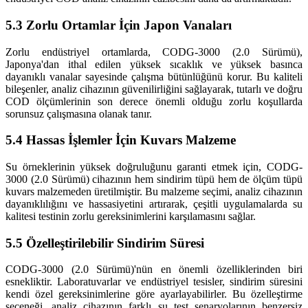
5.3 Zorlu Ortamlar İçin Japon Vanaları
Zorlu endüstriyel ortamlarda, CODG-3000 (2.0 Sürümü),
Japonya'dan ithal edilen yüksek sıcaklık ve yüksek basınca
dayanıklı vanalar sayesinde çalışma bütünlüğünü korur. Bu kaliteli
bileşenler, analiz cihazının güvenilirliğini sağlayarak, tutarlı ve doğru
COD ölçümlerinin son derece önemli olduğu zorlu koşullarda
sorunsuz çalışmasına olanak tanır.
5.4 Hassas İşlemler İçin Kuvars Malzeme
Su örneklerinin yüksek doğruluğunu garanti etmek için, CODG-
3000 (2.0 Sürümü) cihazının hem sindirim tüpü hem de ölçüm tüpü
kuvars malzemeden üretilmiştir. Bu malzeme seçimi, analiz cihazının
dayanıklılığını ve hassasiyetini artırarak, çeşitli uygulamalarda su
kalitesi testinin zorlu gereksinimlerini karşılamasını sağlar.
5.5 Özelleştirilebilir Sindirim Süresi
CODG-3000 (2.0 Sürümü)'nün en önemli özelliklerinden biri
esnekliktir. Laboratuvarlar ve endüstriyel tesisler, sindirim süresini
kendi özel gereksinimlerine göre ayarlayabilirler. Bu özelleştirme
seçeneği, analiz cihazının farklı su test senaryolarının benzersiz