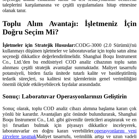
taleplerini karşılamasına ve çeşitli uygulamalara hitap etmesine
olanak tanır.
Toplu Alım Avantajı: İşletmeniz İçin
Doğru Seçim Mi?
İşletmeler için Stratejik Hususlar:
CODG-3000 (2.0 Sürümü)'nü
kullanmayı düşünen işletmeler ve laboratuvarlar için toplu satın alma
seçeneği dikkatlice değerlendirilmelidir. Shanghai Boqu Instrument
Co., Ltd.'den bu endüstriyel COD analiz cihazının toplu satın
alınması çeşitli stratejik avantajlar sunmaktadır. Maliyet tasarrufu
potansiyeli, birden fazla ünitede tutarlı kalite ve basitleştirilmiş
tedarik süreçleri, su kalitesi test işlemlerinin genel verimliliğini
önemli ölçüde etkileyebilecek faydalar arasındadır.
Sonuç: Laboratuvar Operasyonlarınızı Geliştirin
Sonuç olarak, toplu COD analiz cihazı alımına başlama kararı çok
yönlü bir karardır. Avantajları göz önünde bulundurarak, Shanghai
Boqu Instrument Co., Ltd. gibi güvenilir üreticileri araştırarak ve en
iyi fırsatları bulmak için piyasayı dikkatlice inceleyerek,
laboratuvarlar en doğru kararı verebilirler.
operasyonlarını yeni
zirvelere taşımak
Maliyet tasarrufu, verimlilik artışı ve uzun vadeli