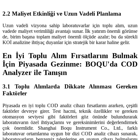
2.2 Maliyet Etkinliği ve Uzun Vadeli Planlama
Uzun vadeli vizyona sahip laboratuvarlar için toplu alım, uzun
vadede maliyet verimliliği avantajı sunar. İlk yatırım önemli görünse
de, birim başına toplam maliyet önemli ölçüde azalır; bu da sürekli
KOİ analizine ihtiyaç duyanlar için stratejik bir karar haline gelir.
En İyi Toplu Alım Fırsatlarını Bulmak
İçin Piyasada Gezinme: BOQU'da COD
Analyzer ile Tanışın
3.1 Toplu Alımlarda Dikkate Alınması Gereken
Faktörler
Piyasada en iyi toplu COD analiz cihazı fırsatlarını ararken, çeşitli
faktörler devreye girer. Test hacmi, teknik özellikler ve gereken
otomasyon seviyesi gibi faktörleri göz önünde bulundurarak
laboratuvarın özel ihtiyaçlarını ve gereksinimlerini değerlendirmek
çok önemlidir. Shanghai Boqu Instrument Co., Ltd., farklı
laboratuvar ortamlarına uygun bir dizi COD analiz cihazı sunarak,
laboratuvarların benzersiz taleplerine en uygun cihazı bulmalarını