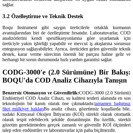
sağlar.
3.2 Özelleştirme ve Teknik Destek
Boqu Instrument gibi saygın üreticilerle ortaklık kurmanın
avantajlarından biri de özelleştirme fırsatıdır. Laboratuvarlar, COD
analizörlerini kendi spesifikasyonlarına göre uyarlamak için
üreticiyle yakın işbirliği yapabilir ve mevcut iş akışlarına sorunsuz
entegrasyon sağlayabilirler. Ayrıca, üreticiden gelen güvenilir teknik
destek, karar verme sürecinin önemli bir parçası haline gelir ve
herhangi bir sorun durumunda hızlı yardım garantisi sağlar.
CODG-3000'e (2.0 Sürümüne) Bir Bakış:
BOQU'da COD Analiz Cihazıyla Tanışın
Benzersiz Otomasyon ve Güvenilirlik:
CODG-3000 (2.0 Sürümü)
Endüstriyel COD Analiz Cihazı, su kalitesi testleri alanında en son
teknolojinin bir kanıtı olarak öne çıkmaktadır.
tamamen bağımsız
fikri mülkiyet hakları
Bu analiz cihazı, gözetimsiz koşullarda bile,
sudaki Kimyasal Oksijen İhtiyacını (KOİ) sürekli olarak otomatik
olarak tespit edebilecek şekilde donatılmıştır. Bu özellik, sürekli
gözetim gerektirmeden gerçek zamanlı ve güvenilir KOİ ölçümleri
talep eden endüstriler ve laboratuvarlar için paha biçilmezdir.