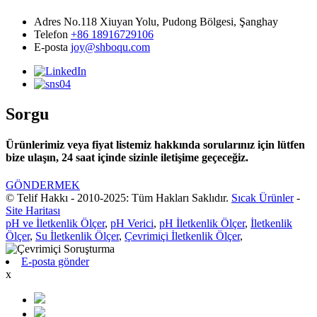
Adres
No.118 Xiuyan Yolu, Pudong Bölgesi, Şanghay
Telefon
+86 18916729106
E-posta
joy@shboqu.com
Sorgu
Ürünlerimiz veya fiyat listemiz hakkında sorularınız için lütfen
bize ulaşın, 24 saat içinde sizinle iletişime geçeceğiz.
GÖNDERMEK
© Telif Hakkı - 2010-2025: Tüm Hakları Saklıdır.
Sıcak Ürünler
-
Site Haritası
pH ve İletkenlik Ölçer
,
pH Verici
,
pH İletkenlik Ölçer
,
İletkenlik
Ölçer
,
Su İletkenlik Ölçer
,
Çevrimiçi İletkenlik Ölçer
,
E-posta gönder
x