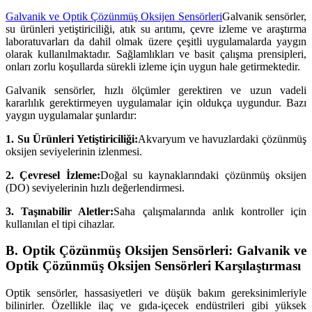
Galvanik ve Optik Çözünmüş Oksijen Sensörleri
Galvanik sensörler,
su ürünleri yetiştiriciliği, atık su arıtımı, çevre izleme ve araştırma
laboratuvarları da dahil olmak üzere çeşitli uygulamalarda yaygın
olarak kullanılmaktadır. Sağlamlıkları ve basit çalışma prensipleri,
onları zorlu koşullarda sürekli izleme için uygun hale getirmektedir.
Galvanik sensörler, hızlı ölçümler gerektiren ve uzun vadeli
kararlılık gerektirmeyen uygulamalar için oldukça uygundur. Bazı
yaygın uygulamalar şunlardır:
1. Su Ürünleri Yetiştiriciliği:
Akvaryum ve havuzlardaki çözünmüş
oksijen seviyelerinin izlenmesi.
2. Çevresel İzleme:
Doğal su kaynaklarındaki çözünmüş oksijen
(DO) seviyelerinin hızlı değerlendirmesi.
3. Taşınabilir Aletler:
Saha çalışmalarında anlık kontroller için
kullanılan el tipi cihazlar.
B. Optik Çözünmüş Oksijen Sensörleri: Galvanik ve
Optik Çözünmüş Oksijen Sensörleri Karşılaştırması
Optik sensörler, hassasiyetleri ve düşük bakım gereksinimleriyle
bilinirler. Özellikle ilaç ve gıda-içecek endüstrileri gibi yüksek