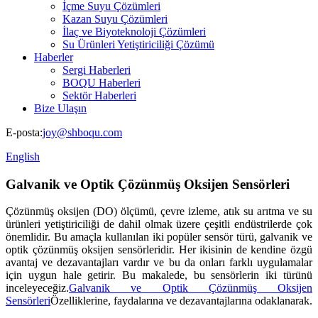
İçme Suyu Çözümleri
Kazan Suyu Çözümleri
İlaç ve Biyoteknoloji Çözümleri
Su Ürünleri Yetiştiriciliği Çözümü
Haberler
Sergi Haberleri
BOQU Haberleri
Sektör Haberleri
Bize Ulaşın
E-posta:
joy@shboqu.com
English
Galvanik ve Optik Çözünmüş Oksijen Sensörleri
Çözünmüş oksijen (DO) ölçümü, çevre izleme, atık su arıtma ve su
ürünleri yetiştiriciliği de dahil olmak üzere çeşitli endüstrilerde çok
önemlidir. Bu amaçla kullanılan iki popüler sensör türü, galvanik ve
optik çözünmüş oksijen sensörleridir. Her ikisinin de kendine özgü
avantaj ve dezavantajları vardır ve bu da onları farklı uygulamalar
için uygun hale getirir. Bu makalede, bu sensörlerin iki türünü
inceleyeceğiz.
Galvanik ve Optik Çözünmüş Oksijen
Sensörleri
Özelliklerine, faydalarına ve dezavantajlarına odaklanarak.