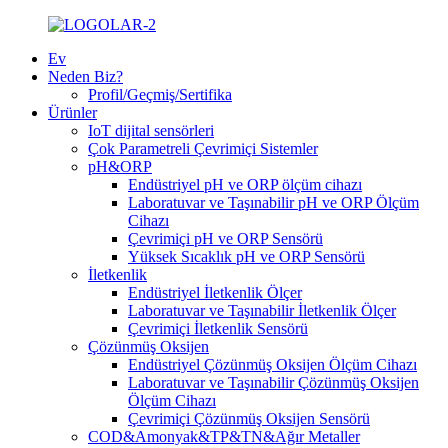
Ev
Neden Biz?
Profil/Geçmiş/Sertifika
Ürünler
IoT dijital sensörleri
Çok Parametreli Çevrimiçi Sistemler
pH&ORP
Endüstriyel pH ve ORP ölçüm cihazı
Laboratuvar ve Taşınabilir pH ve ORP Ölçüm
Cihazı
Çevrimiçi pH ve ORP Sensörü
Yüksek Sıcaklık pH ve ORP Sensörü
İletkenlik
Endüstriyel İletkenlik Ölçer
Laboratuvar ve Taşınabilir İletkenlik Ölçer
Çevrimiçi İletkenlik Sensörü
Çözünmüş Oksijen
Endüstriyel Çözünmüş Oksijen Ölçüm Cihazı
Laboratuvar ve Taşınabilir Çözünmüş Oksijen
Ölçüm Cihazı
Çevrimiçi Çözünmüş Oksijen Sensörü
COD&Amonyak&TP&TN&Ağır Metaller