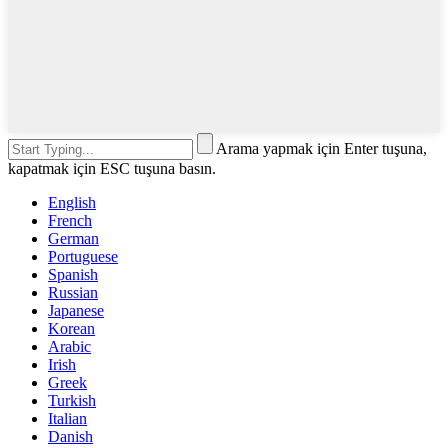
Arama yapmak için Enter tuşuna,
kapatmak için ESC tuşuna basın.
English
French
German
Portuguese
Spanish
Russian
Japanese
Korean
Arabic
Irish
Greek
Turkish
Italian
Danish