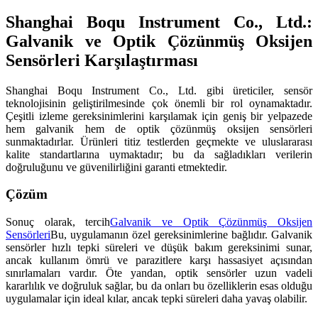
Shanghai Boqu Instrument Co., Ltd.:
Galvanik ve Optik Çözünmüş Oksijen
Sensörleri Karşılaştırması
Shanghai Boqu Instrument Co., Ltd. gibi üreticiler, sensör
teknolojisinin geliştirilmesinde çok önemli bir rol oynamaktadır.
Çeşitli izleme gereksinimlerini karşılamak için geniş bir yelpazede
hem galvanik hem de optik çözünmüş oksijen sensörleri
sunmaktadırlar. Ürünleri titiz testlerden geçmekte ve uluslararası
kalite standartlarına uymaktadır; bu da sağladıkları verilerin
doğruluğunu ve güvenilirliğini garanti etmektedir.
Çözüm
Sonuç olarak, tercih
Galvanik ve Optik Çözünmüş Oksijen
Sensörleri
Bu, uygulamanın özel gereksinimlerine bağlıdır. Galvanik
sensörler hızlı tepki süreleri ve düşük bakım gereksinimi sunar,
ancak kullanım ömrü ve parazitlere karşı hassasiyet açısından
sınırlamaları vardır. Öte yandan, optik sensörler uzun vadeli
kararlılık ve doğruluk sağlar, bu da onları bu özelliklerin esas olduğu
uygulamalar için ideal kılar, ancak tepki süreleri daha yavaş olabilir.