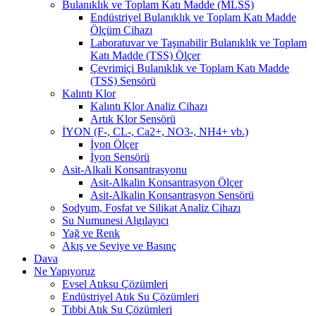
Bulanıklık ve Toplam Katı Madde (MLSS)
Endüstriyel Bulanıklık ve Toplam Katı Madde
Ölçüm Cihazı
Laboratuvar ve Taşınabilir Bulanıklık ve Toplam
Katı Madde (TSS) Ölçer
Çevrimiçi Bulanıklık ve Toplam Katı Madde
(TSS) Sensörü
Kalıntı Klor
Kalıntı Klor Analiz Cihazı
Artık Klor Sensörü
İYON (F-, CL-, Ca2+, NO3-, NH4+ vb.)
İyon Ölçer
İyon Sensörü
Asit-Alkali Konsantrasyonu
Asit-Alkalin Konsantrasyon Ölçer
Asit-Alkalin Konsantrasyon Sensörü
Sodyum, Fosfat ve Silikat Analiz Cihazı
Su Numunesi Algılayıcı
Yağ ve Renk
Akış ve Seviye ve Basınç
Dava
Ne Yapıyoruz
Evsel Atıksu Çözümleri
Endüstriyel Atık Su Çözümleri
Tıbbi Atık Su Çözümleri