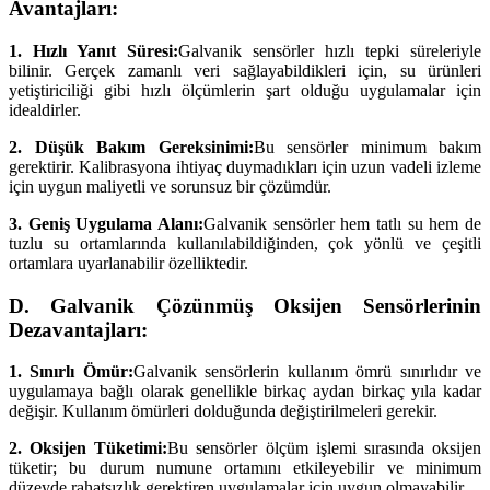
Avantajları:
1. Hızlı Yanıt Süresi:
Galvanik sensörler hızlı tepki süreleriyle
bilinir. Gerçek zamanlı veri sağlayabildikleri için, su ürünleri
yetiştiriciliği gibi hızlı ölçümlerin şart olduğu uygulamalar için
idealdirler.
2. Düşük Bakım Gereksinimi:
Bu sensörler minimum bakım
gerektirir. Kalibrasyona ihtiyaç duymadıkları için uzun vadeli izleme
için uygun maliyetli ve sorunsuz bir çözümdür.
3. Geniş Uygulama Alanı:
Galvanik sensörler hem tatlı su hem de
tuzlu su ortamlarında kullanılabildiğinden, çok yönlü ve çeşitli
ortamlara uyarlanabilir özelliktedir.
D. Galvanik Çözünmüş Oksijen Sensörlerinin
Dezavantajları:
1. Sınırlı Ömür:
Galvanik sensörlerin kullanım ömrü sınırlıdır ve
uygulamaya bağlı olarak genellikle birkaç aydan birkaç yıla kadar
değişir. Kullanım ömürleri dolduğunda değiştirilmeleri gerekir.
2. Oksijen Tüketimi:
Bu sensörler ölçüm işlemi sırasında oksijen
tüketir; bu durum numune ortamını etkileyebilir ve minimum
düzeyde rahatsızlık gerektiren uygulamalar için uygun olmayabilir.