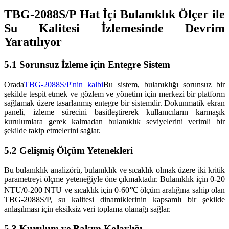
TBG-2088S/P Hat İçi Bulanıklık Ölçer ile
Su Kalitesi İzlemesinde Devrim
Yaratılıyor
5.1 Sorunsuz İzleme için Entegre Sistem
Orada
TBG-2088S/P'nin kalbi
Bu sistem, bulanıklığı sorunsuz bir
şekilde tespit etmek ve gözlem ve yönetim için merkezi bir platform
sağlamak üzere tasarlanmış entegre bir sistemdir. Dokunmatik ekran
paneli, izleme sürecini basitleştirerek kullanıcıların karmaşık
kurulumlara gerek kalmadan bulanıklık seviyelerini verimli bir
şekilde takip etmelerini sağlar.
5.2 Gelişmiş Ölçüm Yetenekleri
Bu bulanıklık analizörü, bulanıklık ve sıcaklık olmak üzere iki kritik
parametreyi ölçme yeteneğiyle öne çıkmaktadır. Bulanıklık için 0-20
NTU/0-200 NTU ve sıcaklık için 0-60℃ ölçüm aralığına sahip olan
TBG-2088S/P, su kalitesi dinamiklerinin kapsamlı bir şekilde
anlaşılması için eksiksiz veri toplama olanağı sağlar.
5.3 Kurulum ve Bakım Kolaylığı