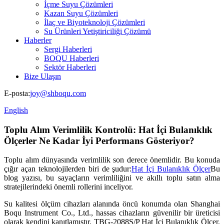
İçme Suyu Çözümleri
Kazan Suyu Çözümleri
İlaç ve Biyoteknoloji Çözümleri
Su Ürünleri Yetiştiriciliği Çözümü
Haberler
Sergi Haberleri
BOQU Haberleri
Sektör Haberleri
Bize Ulaşın
E-posta:
joy@shboqu.com
English
Toplu Alım Verimlilik Kontrolü: Hat İçi Bulanıklık
Ölçerler Ne Kadar İyi Performans Gösteriyor?
Toplu alım dünyasında verimlilik son derece önemlidir. Bu konuda
çığır açan teknolojilerden biri de şudur:
Hat İçi Bulanıklık Ölçer
Bu
blog yazısı, bu sayaçların verimliliğini ve akıllı toplu satın alma
stratejilerindeki önemli rollerini inceliyor.
Su kalitesi ölçüm cihazları alanında öncü konumda olan Shanghai
Boqu Instrument Co., Ltd., hassas cihazların güvenilir bir üreticisi
olarak kendini kanıtlamıştır. TBG-2088S/P Hat İçi Bulanıklık Ölçer,