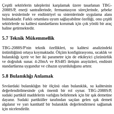
Çeşitli sektörlerin taleplerini karşılamak üzere tasarlanan TBG-
2088S/P, enerji santrallerinde, fermantasyon süreçlerinde, şebeke
suyu tesislerinde ve endüstriyel su sistemlerinde uygulama alanı
bulmaktadır. Farklı ortamlara uyum sağlayabilme özelliği, onu çeşitli
sektörlerde su kalitesi standartlarını korumak için çok yönlü bir araç
haline getirmektedir.
5.7 Teknik Mükemmellik
TBG-2088S/P'nin teknik özellikleri, su kalitesi analizindeki
üstünlüğünü ortaya koymaktadır. Ölçüm konfigürasyonu, sıcaklık ve
bulanıklığı içerir ve her iki parametre için de etkileyici çözünürlük
ve doğruluk sunar. 4-20mA ve RS485 iletişim arayüzleri, endüstri
standartlarına uygundur ve cihazın uyumluluğunu artırır.
5.8 Bulanıklığı Anlamak
Sıvılardaki bulanıklığın bir ölçüsü olan bulanıklık, su kalitesinin
değerlendirilmesinde çok önemli bir rol oynar. TBG-2088S/P,
sudaki partikül maddelerin varlığını belirlemek için bir ışık demetine
dayanır. Sudaki partiküller tarafından saçılan gelen ışık demeti
algılanır ve yarı kantitatif bir bulanıklık değerlendirmesi sağlamak
için nicelendirilir.