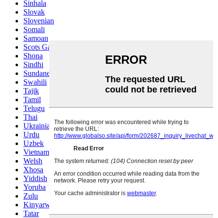
Sinhala
Slovak
Slovenian
Somali
Samoan
Scots Gaelic
Shona
Sindhi
Sundanese
Swahili
Tajik
Tamil
Telugu
Thai
Ukrainian
Urdu
Uzbek
Vietnamese
Welsh
Xhosa
Yiddish
Yoruba
Zulu
Kinyarwanda
Tatar