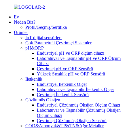
Ev
Neden Biz?
Profil/Geçmiş/Sertifika
Ürünler
IoT dijital sensörleri
Çok Parametreli Çevrimiçi Sistemler
pH&ORP
Endüstriyel pH ve ORP ölçüm cihazı
Laboratuvar ve Taşınabilir pH ve ORP Ölçüm
Cihazı
Çevrimiçi pH ve ORP Sensörü
Yüksek Sıcaklık pH ve ORP Sensörü
İletkenlik
Endüstriyel İletkenlik Ölçer
Laboratuvar ve Taşınabilir İletkenlik Ölçer
Çevrimiçi İletkenlik Sensörü
Çözünmüş Oksijen
Endüstriyel Çözünmüş Oksijen Ölçüm Cihazı
Laboratuvar ve Taşınabilir Çözünmüş Oksijen
Ölçüm Cihazı
Çevrimiçi Çözünmüş Oksijen Sensörü
COD&Amonyak&TP&TN&Ağır Metaller