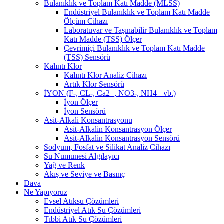
Bulanıklık ve Toplam Katı Madde (MLSS)
Endüstriyel Bulanıklık ve Toplam Katı Madde
Ölçüm Cihazı
Laboratuvar ve Taşınabilir Bulanıklık ve Toplam
Katı Madde (TSS) Ölçer
Çevrimiçi Bulanıklık ve Toplam Katı Madde
(TSS) Sensörü
Kalıntı Klor
Kalıntı Klor Analiz Cihazı
Artık Klor Sensörü
İYON (F-, CL-, Ca2+, NO3-, NH4+ vb.)
İyon Ölçer
İyon Sensörü
Asit-Alkali Konsantrasyonu
Asit-Alkalin Konsantrasyon Ölçer
Asit-Alkalin Konsantrasyon Sensörü
Sodyum, Fosfat ve Silikat Analiz Cihazı
Su Numunesi Algılayıcı
Yağ ve Renk
Akış ve Seviye ve Basınç
Dava
Ne Yapıyoruz
Evsel Atıksu Çözümleri
Endüstriyel Atık Su Çözümleri
Tıbbi Atık Su Çözümleri