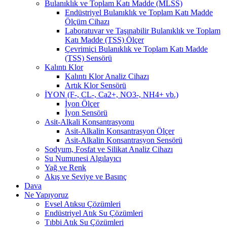
Bulanıklık ve Toplam Katı Madde (MLSS)
Endüstriyel Bulanıklık ve Toplam Katı Madde
Ölçüm Cihazı
Laboratuvar ve Taşınabilir Bulanıklık ve Toplam
Katı Madde (TSS) Ölçer
Çevrimiçi Bulanıklık ve Toplam Katı Madde
(TSS) Sensörü
Kalıntı Klor
Kalıntı Klor Analiz Cihazı
Artık Klor Sensörü
İYON (F-, CL-, Ca2+, NO3-, NH4+ vb.)
İyon Ölçer
İyon Sensörü
Asit-Alkali Konsantrasyonu
Asit-Alkalin Konsantrasyon Ölçer
Asit-Alkalin Konsantrasyon Sensörü
Sodyum, Fosfat ve Silikat Analiz Cihazı
Su Numunesi Algılayıcı
Yağ ve Renk
Akış ve Seviye ve Basınç
Dava
Ne Yapıyoruz
Evsel Atıksu Çözümleri
Endüstriyel Atık Su Çözümleri
Tıbbi Atık Su Çözümleri