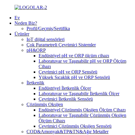
Ev
Neden Biz?
Profil/Geçmiş/Sertifika
Ürünler
IoT dijital sensörleri
Çok Parametreli Çevrimiçi Sistemler
pH&ORP
Endüstriyel pH ve ORP ölçüm cihazı
Laboratuvar ve Taşınabilir pH ve ORP Ölçüm
Cihazı
Çevrimiçi pH ve ORP Sensörü
Yüksek Sıcaklık pH ve ORP Sensörü
İletkenlik
Endüstriyel İletkenlik Ölçer
Laboratuvar ve Taşınabilir İletkenlik Ölçer
Çevrimiçi İletkenlik Sensörü
Çözünmüş Oksijen
Endüstriyel Çözünmüş Oksijen Ölçüm Cihazı
Laboratuvar ve Taşınabilir Çözünmüş Oksijen
Ölçüm Cihazı
Çevrimiçi Çözünmüş Oksijen Sensörü
COD&Amonyak&TP&TN&Ağır Metaller