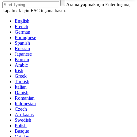
Arama yapmak için Enter tuşuna,
kapatmak için ESC tuşuna basın.
English
French
German
Portuguese
Spanish
Russian
Japanese
Korean
Arabic
Irish
Greek
Turkish
Italian
Danish
Romanian
Indonesian
Czech
Afrikaans
Swedish
Polish
Basque
Catalan