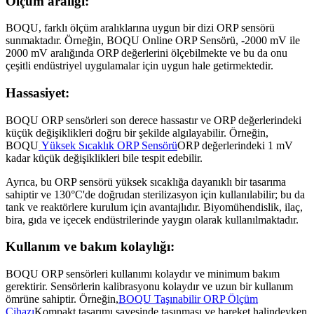
Ölçüm aralığı:
BOQU, farklı ölçüm aralıklarına uygun bir dizi ORP sensörü
sunmaktadır. Örneğin, BOQU Online ORP Sensörü, -2000 mV ile
2000 mV aralığında ORP değerlerini ölçebilmekte ve bu da onu
çeşitli endüstriyel uygulamalar için uygun hale getirmektedir.
Hassasiyet:
BOQU ORP sensörleri son derece hassastır ve ORP değerlerindeki
küçük değişiklikleri doğru bir şekilde algılayabilir. Örneğin,
BOQU
Yüksek Sıcaklık ORP Sensörü
ORP değerlerindeki 1 mV
kadar küçük değişiklikleri bile tespit edebilir.
Ayrıca, bu ORP sensörü yüksek sıcaklığa dayanıklı bir tasarıma
sahiptir ve 130°C'de doğrudan sterilizasyon için kullanılabilir; bu da
tank ve reaktörlere kurulum için avantajlıdır. Biyomühendislik, ilaç,
bira, gıda ve içecek endüstrilerinde yaygın olarak kullanılmaktadır.
Kullanım ve bakım kolaylığı:
BOQU ORP sensörleri kullanımı kolaydır ve minimum bakım
gerektirir. Sensörlerin kalibrasyonu kolaydır ve uzun bir kullanım
ömrüne sahiptir. Örneğin,
BOQU Taşınabilir ORP Ölçüm
Cihazı
Kompakt tasarımı sayesinde taşınması ve hareket halindeyken