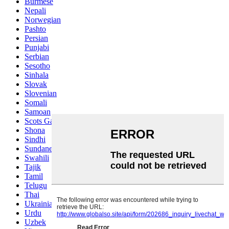
Burmese
Nepali
Norwegian
Pashto
Persian
Punjabi
Serbian
Sesotho
Sinhala
Slovak
Slovenian
Somali
Samoan
Scots Gaelic
Shona
Sindhi
Sundanese
Swahili
Tajik
Tamil
Telugu
Thai
Ukrainian
Urdu
Uzbek