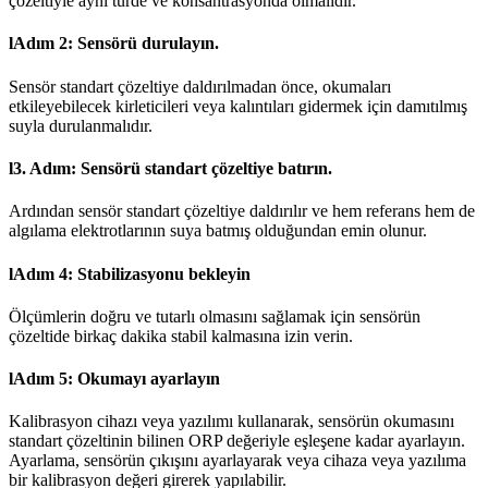
çözeltiyle aynı türde ve konsantrasyonda olmalıdır.
l
Adım 2: Sensörü durulayın.
Sensör standart çözeltiye daldırılmadan önce, okumaları
etkileyebilecek kirleticileri veya kalıntıları gidermek için damıtılmış
suyla durulanmalıdır.
l
3. Adım: Sensörü standart çözeltiye batırın.
Ardından sensör standart çözeltiye daldırılır ve hem referans hem de
algılama elektrotlarının suya batmış olduğundan emin olunur.
l
Adım 4: Stabilizasyonu bekleyin
Ölçümlerin doğru ve tutarlı olmasını sağlamak için sensörün
çözeltide birkaç dakika stabil kalmasına izin verin.
l
Adım 5: Okumayı ayarlayın
Kalibrasyon cihazı veya yazılımı kullanarak, sensörün okumasını
standart çözeltinin bilinen ORP değeriyle eşleşene kadar ayarlayın.
Ayarlama, sensörün çıkışını ayarlayarak veya cihaza veya yazılıma
bir kalibrasyon değeri girerek yapılabilir.