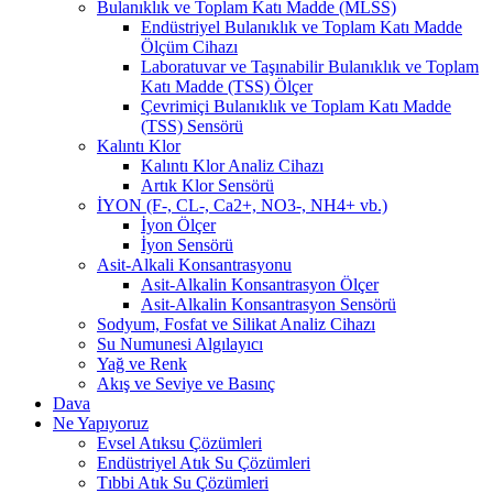
Bulanıklık ve Toplam Katı Madde (MLSS)
Endüstriyel Bulanıklık ve Toplam Katı Madde
Ölçüm Cihazı
Laboratuvar ve Taşınabilir Bulanıklık ve Toplam
Katı Madde (TSS) Ölçer
Çevrimiçi Bulanıklık ve Toplam Katı Madde
(TSS) Sensörü
Kalıntı Klor
Kalıntı Klor Analiz Cihazı
Artık Klor Sensörü
İYON (F-, CL-, Ca2+, NO3-, NH4+ vb.)
İyon Ölçer
İyon Sensörü
Asit-Alkali Konsantrasyonu
Asit-Alkalin Konsantrasyon Ölçer
Asit-Alkalin Konsantrasyon Sensörü
Sodyum, Fosfat ve Silikat Analiz Cihazı
Su Numunesi Algılayıcı
Yağ ve Renk
Akış ve Seviye ve Basınç
Dava
Ne Yapıyoruz
Evsel Atıksu Çözümleri
Endüstriyel Atık Su Çözümleri
Tıbbi Atık Su Çözümleri