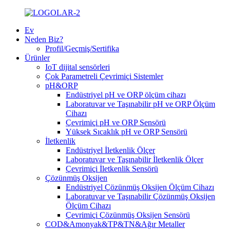
Ev
Neden Biz?
Profil/Geçmiş/Sertifika
Ürünler
IoT dijital sensörleri
Çok Parametreli Çevrimiçi Sistemler
pH&ORP
Endüstriyel pH ve ORP ölçüm cihazı
Laboratuvar ve Taşınabilir pH ve ORP Ölçüm
Cihazı
Çevrimiçi pH ve ORP Sensörü
Yüksek Sıcaklık pH ve ORP Sensörü
İletkenlik
Endüstriyel İletkenlik Ölçer
Laboratuvar ve Taşınabilir İletkenlik Ölçer
Çevrimiçi İletkenlik Sensörü
Çözünmüş Oksijen
Endüstriyel Çözünmüş Oksijen Ölçüm Cihazı
Laboratuvar ve Taşınabilir Çözünmüş Oksijen
Ölçüm Cihazı
Çevrimiçi Çözünmüş Oksijen Sensörü
COD&Amonyak&TP&TN&Ağır Metaller