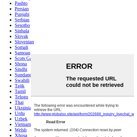
Pashto
Persian
Punjabi
Serbian
Sesotho
Sinhala
Slovak
Slovenian
Somali
Samoan
Scots Gaelic
Shona
Sindhi
Sundanese
Swahili
Tajik
Tamil
Telugu
Thai
Ukrainian
Urdu
Uzbek
Vietnamese
Welsh
Xhosa