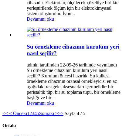
cihazıdır. Elektrotlar, ölçülecek çözeltiye birlikte
yerleştirilerek ölçüm için bir elektrokimyasal
sistem oluşturulur. İyon...
Devamını oku
Su örnekleme cihazının kurulum yeri
nasıl seçilir?
admin tarafından 22-09-26 tarihinde yayınlandı
Su örnekleme cihazının kurulum yeri nasıl
seçilir? Kurulum öncesi hazırlık: Su kalitesi
örnekleme cihazının oransal örnekleyicisi en az
aşağıdaki rastgele aksesuarları içermelidir: bir
peristaltik tüp, bir su toplama tüpü, bir örnekleme
başlığı ve bir...
Devamını oku
<<
< Önceki
1
2
3
4
5
Sonraki >
>>
Sayfa 4 / 5
Ortak: