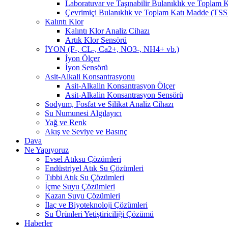
Laboratuvar ve Taşınabilir Bulanıklık ve Toplam
Çevrimiçi Bulanıklık ve Toplam Katı Madde (TSS
Kalıntı Klor
Kalıntı Klor Analiz Cihazı
Artık Klor Sensörü
İYON (F-, CL-, Ca2+, NO3-, NH4+ vb.)
İyon Ölçer
İyon Sensörü
Asit-Alkali Konsantrasyonu
Asit-Alkalin Konsantrasyon Ölçer
Asit-Alkalin Konsantrasyon Sensörü
Sodyum, Fosfat ve Silikat Analiz Cihazı
Su Numunesi Algılayıcı
Yağ ve Renk
Akış ve Seviye ve Basınç
Dava
Ne Yapıyoruz
Evsel Atıksu Çözümleri
Endüstriyel Atık Su Çözümleri
Tıbbi Atık Su Çözümleri
İçme Suyu Çözümleri
Kazan Suyu Çözümleri
İlaç ve Biyoteknoloji Çözümleri
Su Ürünleri Yetiştiriciliği Çözümü
Haberler