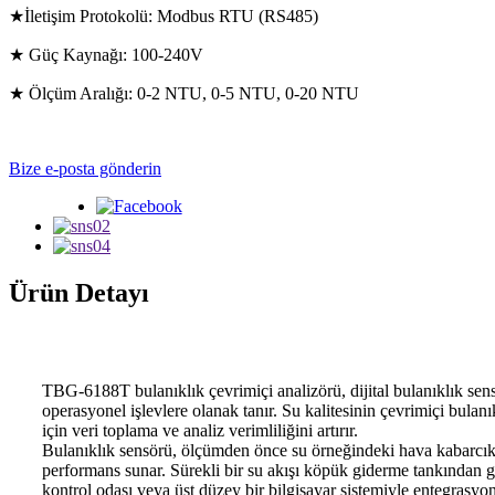
★İletişim Protokolü: Modbus RTU (RS485)
★ Güç Kaynağı: 100-240V
★ Ölçüm Aralığı: 0-2 NTU, 0-5 NTU, 0-20 NTU
Bize e-posta gönderin
Ürün Detayı
TBG-6188T bulanıklık çevrimiçi analizörü, dijital bulanıklık sens
operasyonel işlevlere olanak tanır. Su kalitesinin çevrimiçi bulanık
için veri toplama ve analiz verimliliğini artırır.
Bulanıklık sensörü, ölçümden önce su örneğindeki hava kabarcıkla
performans sunar. Sürekli bir su akışı köpük giderme tankından ge
kontrol odası veya üst düzey bir bilgisayar sistemiyle entegrasyon iç