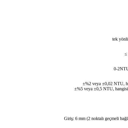
tek yönlü
≤
0-2NT
±%2 veya ±0,02 NTU, ha
±%5 veya ±0,5 NTU, hangisi
Giriş: 6 mm (2 noktalı geçmeli bağl