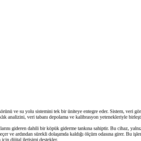
örünü ve su yolu sistemini tek bir üniteye entegre eder. Sistem, veri g
lık analizini, veri tabanı depolama ve kalibrasyon yetenekleriyle birleştir
rını gideren dahili bir köpük giderme tankına sahiptir. Bu cihaz, yalnı
çer ve ardından sürekli dolaşımda kaldığı ölçüm odasına girer. Bu işlem 
in dijital iletişimi destekler.