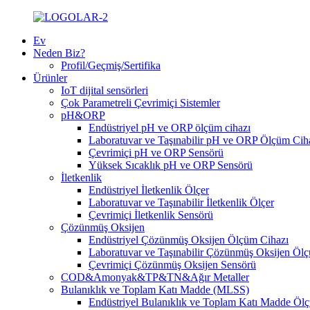
Ev
Neden Biz?
Profil/Geçmiş/Sertifika
Ürünler
IoT dijital sensörleri
Çok Parametreli Çevrimiçi Sistemler
pH&ORP
Endüstriyel pH ve ORP ölçüm cihazı
Laboratuvar ve Taşınabilir pH ve ORP Ölçüm Cih
Çevrimiçi pH ve ORP Sensörü
Yüksek Sıcaklık pH ve ORP Sensörü
İletkenlik
Endüstriyel İletkenlik Ölçer
Laboratuvar ve Taşınabilir İletkenlik Ölçer
Çevrimiçi İletkenlik Sensörü
Çözünmüş Oksijen
Endüstriyel Çözünmüş Oksijen Ölçüm Cihazı
Laboratuvar ve Taşınabilir Çözünmüş Oksijen Öl
Çevrimiçi Çözünmüş Oksijen Sensörü
COD&Amonyak&TP&TN&Ağır Metaller
Bulanıklık ve Toplam Katı Madde (MLSS)
Endüstriyel Bulanıklık ve Toplam Katı Madde Öl