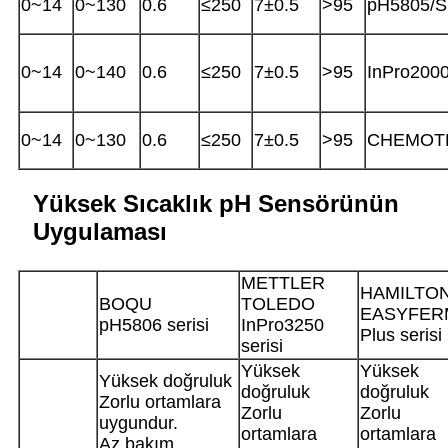
0~14
0~130
0.6
≤250
7±0.5
>95
pH5805/S
0~14
0~140
0.6
≤250
7±0.5
>95
InPro200
0~14
0~130
0.6
≤250
7±0.5
>95
CHEMOT
Yüksek Sıcaklık pH Sensörünün
Uygulaması
METTLER
HAMILTO
BOQU
TOLEDO
EASYFER
pH5806 serisi
InPro3250
Plus serisi
serisi
Yüksek
Yüksek
Yüksek doğruluk
doğruluk
doğruluk
Zorlu ortamlara
Zorlu
Zorlu
uygundur.
ortamlara
ortamlara
Az bakım