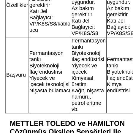
uygundur.
uygundur.
Özellikler
gerektirir
Az bakım
Az bakım
Katı Jel
gerektirir
gerektirir
Bağlayıcı:
Katı Jel
Katı Jel
VP/K8S/S8/kablo
Bağlayıcı:
Bağlayıcı:
ucu
VP/K8S/S8
VP/K8S/S
Fermantasyon
tankı
Fermantasyon
Biyoteknoloji
tankı
İlaç endüstrisi
Fermantas
Biyoteknoloji
Yiyecek ve
tankı
İlaç endüstrisi
içecek
Biyoteknolo
Başvuru
Yiyecek ve
Kimyasal
İlaç endüstr
içecek teknolojisi
üretim
Kimya
Nişasta bulamacı
Kağıt, nişasta
endüstrisi
hamuru,
petrol eritme
vb.
METTLER TOLEDO ve HAMILTON
Çözünmüş Oksijen Sensörleri ile