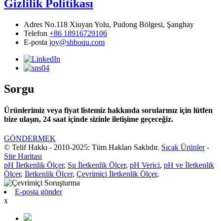
Gizlilik Politikası
Adres
No.118 Xiuyan Yolu, Pudong Bölgesi, Şanghay
Telefon
+86 18916729106
E-posta
joy@shboqu.com
Sorgu
Ürünlerimiz veya fiyat listemiz hakkında sorularınız için lütfen
bize ulaşın, 24 saat içinde sizinle iletişime geçeceğiz.
GÖNDERMEK
© Telif Hakkı - 2010-2025: Tüm Hakları Saklıdır.
Sıcak Ürünler
-
Site Haritası
pH İletkenlik Ölçer
,
Su İletkenlik Ölçer
,
pH Verici
,
pH ve İletkenlik
Ölçer
,
İletkenlik Ölçer
,
Çevrimiçi İletkenlik Ölçer
,
E-posta gönder
x