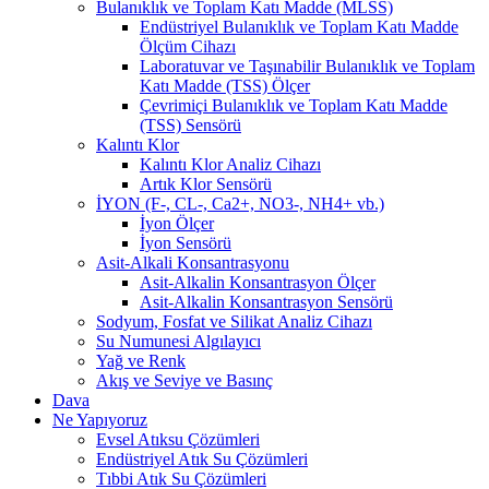
Bulanıklık ve Toplam Katı Madde (MLSS)
Endüstriyel Bulanıklık ve Toplam Katı Madde
Ölçüm Cihazı
Laboratuvar ve Taşınabilir Bulanıklık ve Toplam
Katı Madde (TSS) Ölçer
Çevrimiçi Bulanıklık ve Toplam Katı Madde
(TSS) Sensörü
Kalıntı Klor
Kalıntı Klor Analiz Cihazı
Artık Klor Sensörü
İYON (F-, CL-, Ca2+, NO3-, NH4+ vb.)
İyon Ölçer
İyon Sensörü
Asit-Alkali Konsantrasyonu
Asit-Alkalin Konsantrasyon Ölçer
Asit-Alkalin Konsantrasyon Sensörü
Sodyum, Fosfat ve Silikat Analiz Cihazı
Su Numunesi Algılayıcı
Yağ ve Renk
Akış ve Seviye ve Basınç
Dava
Ne Yapıyoruz
Evsel Atıksu Çözümleri
Endüstriyel Atık Su Çözümleri
Tıbbi Atık Su Çözümleri