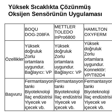
Yüksek Sıcaklıkta Çözünmüş
Oksijen Sensörünün Uygulaması
METTLER
BOQU
HAMILTON
TOLEDO
DOG-208FA
OXYFERM
InPro6800
Yüksek
Yüksek
Yüksek
doğruluk
doğruluk
doğruluk
Zorlu
Zorlu
Zorlu
Özellikler
ortamlara
ortamlara
ortamlara
uygundur.
uygundur.
uygundur.
Konnektör:
Bağlayıcı: VP
Bağlayıcı: VP
VP/T82D4
Fermantasyon
Fermantasyon
Fermantasyo
tankı
tankı
tankı
Biyoteknoloji
Biyoteknoloji
Biyoteknoloji
Başvuru
İlaç endüstrisi
İlaç endüstrisi
İlaç endüstrisi
Yiyecek ve
Yiyecek ve
Yiyecek ve
içecek vb.
içecek vb.
içecek vb.