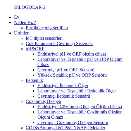
Ev
Neden Biz?
Profil/Geçmiş/Sertifika
Ürünler
IoT dijital sensörleri
Çok Parametreli Çevrimiçi Sistemler
pH&ORP
Endüstriyel pH ve ORP ölçüm cihazı
Laboratuvar ve Taşınabilir pH ve ORP Ölçüm
Cihazı
Çevrimiçi pH ve ORP Sensörü
Yüksek Sıcaklık pH ve ORP Sensörü
İletkenlik
Endüstriyel İletkenlik Ölçer
Laboratuvar ve Taşınabilir İletkenlik Ölçer
Çevrimiçi İletkenlik Sensörü
Çözünmüş Oksijen
Endüstriyel Çözünmüş Oksijen Ölçüm Cihazı
Laboratuvar ve Taşınabilir Çözünmüş Oksijen
Ölçüm Cihazı
Çevrimiçi Çözünmüş Oksijen Sensörü
COD&Amonyak&TP&TN&Ağır Metaller