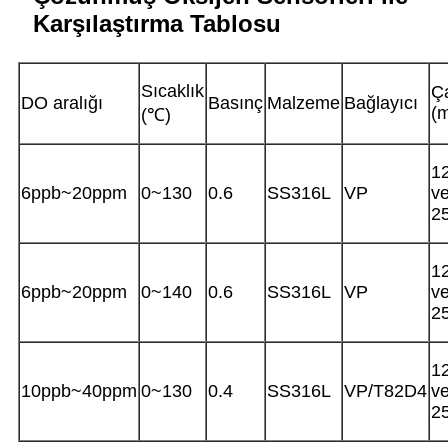
Karşılaştırma Tablosu
Sıcaklık
Ç
DO aralığı
Basınç
Malzeme
Bağlayıcı
(
(℃)
1
6ppb~20ppm
0~130
0.6
SS316L
VP
v
2
1
6ppb~20ppm
0~140
0.6
SS316L
VP
v
2
1
10ppb~40ppm
0~130
0.4
SS316L
VP/T82D4
v
2