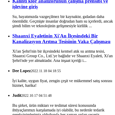
Kalıntı klor analizörünün çalışma prensibi ve
işlevine giriş
Su, hayatımızda vazgeçilmez bir kaynaktır, gıdadan daha
önemlidir. Geçmişte insanlar doğrudan ham su içerlerdi, ancak
şimdi bilim ve teknolojinin gelişmesiyle kirlilik ...
Shaanxi Eyaletinin Xi'An İlçesindeki Bir
Kanalizasyon Arıtma Tesisinin Vaka Çalışması
Xi'an Şehri'nin bir ilçesindeki kentsel atık su arıtma tesisi,
Shaanxi Group Co., Ltd.'ye bağlıdır ve Shaanxi Eyaleti, Xi'an
Şehri'nde yer almaktadır. Ana inşaat içeriği i...
Dee Lopez
2022.11.18 04:18:55
İyi kalite, uygun fiyat, zengin çeşit ve mükemmel satış sonrası
hizmet, harika!
Judit
2022.10.17 04:51:48
Bu şirket, ürün miktarı ve teslimat süresi konusunda
ihtiyaçlarımızı karşılamada iyi olabilir, bu nedenle tedarik
gereksinimlerimiz olduğunda her zaman onları seçeriz.