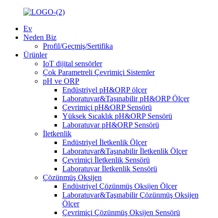
Ev
Neden Biz
Profil/Geçmiş/Sertifika
Ürünler
IoT dijital sensörler
Çok Parametreli Çevrimiçi Sistemler
pH ve ORP
Endüstriyel pH&ORP ölçer
Laboratuvar&Taşınabilir pH&ORP Ölçer
Çevrimiçi pH&ORP Sensörü
Yüksek Sıcaklık pH&ORP Sensörü
Laboratuvar pH&ORP Sensörü
İletkenlik
Endüstriyel İletkenlik Ölçer
Laboratuvar&Taşınabilir İletkenlik Ölçer
Çevrimiçi İletkenlik Sensörü
Laboratuvar İletkenlik Sensörü
Çözünmüş Oksijen
Endüstriyel Çözünmüş Oksijen Ölçer
Laboratuvar&Taşınabilir Çözünmüş Oksijen
Ölçer
Çevrimiçi Çözünmüş Oksijen Sensörü