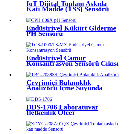
IoT Dijital Toplam Askıda
Katı Madde (TSS) Sensörü
Endüstriyel Kükürt Giderme
PH Sensörü
Endüstriyel Çamur
Konsantrasyon Sensörü Çıkışı
4-20mA
Çevrimiçi Bulanıklık
Analizörü İçme Suyunda
Kullanıldı
DDS-1706 Laboratuvar
İletkenlik Ölçer