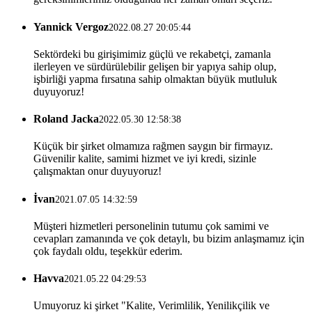
Yannick Vergoz
2022.08.27 20:05:44
Sektördeki bu girişimimiz güçlü ve rekabetçi, zamanla
ilerleyen ve sürdürülebilir gelişen bir yapıya sahip olup,
işbirliği yapma fırsatına sahip olmaktan büyük mutluluk
duyuyoruz!
Roland Jacka
2022.05.30 12:58:38
Küçük bir şirket olmamıza rağmen saygın bir firmayız.
Güvenilir kalite, samimi hizmet ve iyi kredi, sizinle
çalışmaktan onur duyuyoruz!
İvan
2021.07.05 14:32:59
Müşteri hizmetleri personelinin tutumu çok samimi ve
cevapları zamanında ve çok detaylı, bu bizim anlaşmamız için
çok faydalı oldu, teşekkür ederim.
Havva
2021.05.22 04:29:53
Umuyoruz ki şirket "Kalite, Verimlilik, Yenilikçilik ve