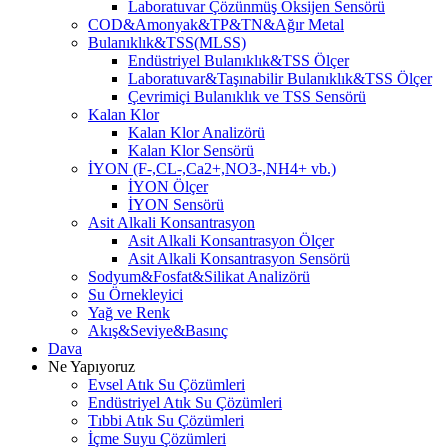
Laboratuvar Çözünmüş Oksijen Sensörü
COD&Amonyak&TP&TN&Ağır Metal
Bulanıklık&TSS(MLSS)
Endüstriyel Bulanıklık&TSS Ölçer
Laboratuvar&Taşınabilir Bulanıklık&TSS Ölçer
Çevrimiçi Bulanıklık ve TSS Sensörü
Kalan Klor
Kalan Klor Analizörü
Kalan Klor Sensörü
İYON (F-,CL-,Ca2+,NO3-,NH4+ vb.)
İYON Ölçer
İYON Sensörü
Asit Alkali Konsantrasyon
Asit Alkali Konsantrasyon Ölçer
Asit Alkali Konsantrasyon Sensörü
Sodyum&Fosfat&Silikat Analizörü
Su Örnekleyici
Yağ ve Renk
Akış&Seviye&Basınç
Dava
Ne Yapıyoruz
Evsel Atık Su Çözümleri
Endüstriyel Atık Su Çözümleri
Tıbbi Atık Su Çözümleri
İçme Suyu Çözümleri