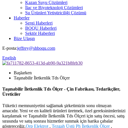
Kazan Suyu Çözümleri
İlaç ve Biyoteknoloji Çözümleri
Su Ürünleri Yetiştiriciliği Çözümü
Haberler
Sergi Haberleri
BOQU Haberleri
Sektör Haberleri
Bize Ulaşın
E-posta:
jeffrey@shboqu.com
English
Başlarken
Taşınabilir İletkenlik Tds Ölçer
Taşınabilir İletkenlik Tds Ölçer - Çin Fabrikası, Tedarikçiler,
Üreticiler
Tüketici memnuniyetini sağlamak şirketimizin sonu olmayan
amacıdır. Yeni ve en kaliteli ürünleri üretmek, özel gereksinimlerinizi
karşılamak ve Taşınabilir İletkenlik Tds Ölçeri için satış öncesi, satış
sırasında ve satış sonrası hizmetler sunmak için harika çabalar
göstereceğiz.
Orp Elektrot
,
Tezgah Üstü Ph İletkenlik Ölçer
,