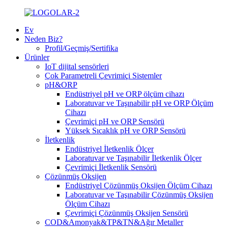
Ev
Neden Biz?
Profil/Geçmiş/Sertifika
Ürünler
IoT dijital sensörleri
Çok Parametreli Çevrimiçi Sistemler
pH&ORP
Endüstriyel pH ve ORP ölçüm cihazı
Laboratuvar ve Taşınabilir pH ve ORP Ölçüm
Cihazı
Çevrimiçi pH ve ORP Sensörü
Yüksek Sıcaklık pH ve ORP Sensörü
İletkenlik
Endüstriyel İletkenlik Ölçer
Laboratuvar ve Taşınabilir İletkenlik Ölçer
Çevrimiçi İletkenlik Sensörü
Çözünmüş Oksijen
Endüstriyel Çözünmüş Oksijen Ölçüm Cihazı
Laboratuvar ve Taşınabilir Çözünmüş Oksijen
Ölçüm Cihazı
Çevrimiçi Çözünmüş Oksijen Sensörü
COD&Amonyak&TP&TN&Ağır Metaller