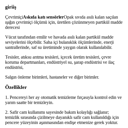
giriiş
Çevrimiçi
Askıda katı sensörler
Opak sıvıda asılı kalan saçılan
ışığın çevrimiçi ölçümü için, üretilen çözünmeyen partikül madde
derecesi
Vücut tarafından emilir ve havada asılı kalan partikül madde
seviyelerini ölçebilir. Saha içi bulanıklık ölçümlerinde, enerji
santrallerinde, saf su üretiminde yaygın olarak kullanılabilir.
Tesisler, atıksu arıtma tesisleri, içecek üretim tesisleri, çevre
koruma departmanları, endüstriyel su, şarap endüstrisi ve ilaç
endüstrisi,
Salgın önleme birimleri, hastaneler ve diğer birimler.
Özellikler
1. Pencereyi her ay otomatik temizleme fırçasıyla kontrol edin ve
yarım saatte bir temizleyin.
2. Safir cam kullanımı sayesinde bakım kolaylığı sağlanır;
temizlik sırasında çizilmeye dayanıklı safir cam kullanıldığı için
pencere yüzeyinin aşınmasından endişe etmenize gerek yoktur.