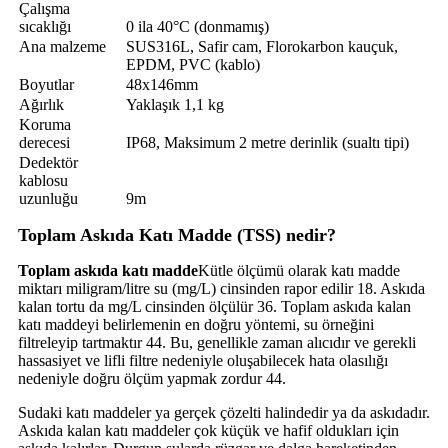
Çalışma
sıcaklığı
0 ila 40°C (donmamış)
Ana malzeme
SUS316L, Safir cam, Florokarbon kauçuk,
EPDM, PVC (kablo)
Boyutlar
48x146mm
Ağırlık
Yaklaşık 1,1 kg
Koruma
derecesi
IP68, Maksimum 2 metre derinlik (sualtı tipi)
Dedektör
kablosu
uzunluğu
9m
Toplam Askıda Katı Madde (TSS) nedir?
Toplam askıda katı madde
Kütle ölçümü olarak katı madde
miktarı miligram/litre su (mg/L) cinsinden rapor edilir 18. Askıda
kalan tortu da mg/L cinsinden ölçülür 36. Toplam askıda kalan
katı maddeyi belirlemenin en doğru yöntemi, su örneğini
filtreleyip tartmaktır 44. Bu, genellikle zaman alıcıdır ve gerekli
hassasiyet ve lifli filtre nedeniyle oluşabilecek hata olasılığı
nedeniyle doğru ölçüm yapmak zordur 44.
Sudaki katı maddeler ya gerçek çözelti halindedir ya da askıdadır.
Askıda kalan katı maddeler çok küçük ve hafif oldukları için