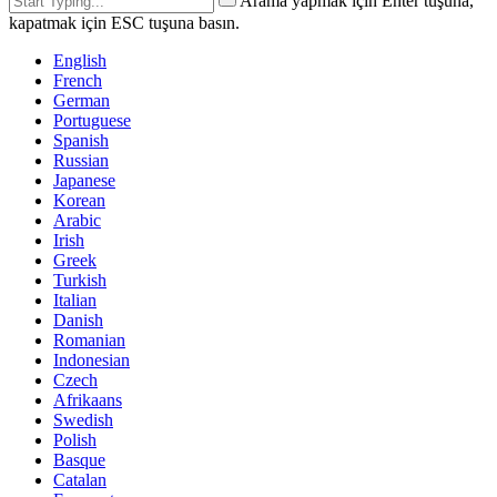
Arama yapmak için Enter tuşuna,
kapatmak için ESC tuşuna basın.
English
French
German
Portuguese
Spanish
Russian
Japanese
Korean
Arabic
Irish
Greek
Turkish
Italian
Danish
Romanian
Indonesian
Czech
Afrikaans
Swedish
Polish
Basque
Catalan