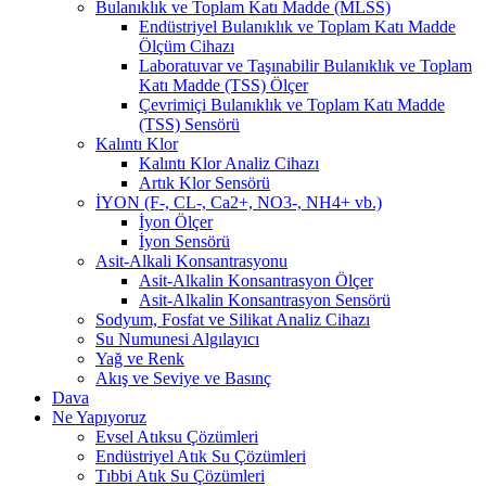
Bulanıklık ve Toplam Katı Madde (MLSS)
Endüstriyel Bulanıklık ve Toplam Katı Madde
Ölçüm Cihazı
Laboratuvar ve Taşınabilir Bulanıklık ve Toplam
Katı Madde (TSS) Ölçer
Çevrimiçi Bulanıklık ve Toplam Katı Madde
(TSS) Sensörü
Kalıntı Klor
Kalıntı Klor Analiz Cihazı
Artık Klor Sensörü
İYON (F-, CL-, Ca2+, NO3-, NH4+ vb.)
İyon Ölçer
İyon Sensörü
Asit-Alkali Konsantrasyonu
Asit-Alkalin Konsantrasyon Ölçer
Asit-Alkalin Konsantrasyon Sensörü
Sodyum, Fosfat ve Silikat Analiz Cihazı
Su Numunesi Algılayıcı
Yağ ve Renk
Akış ve Seviye ve Basınç
Dava
Ne Yapıyoruz
Evsel Atıksu Çözümleri
Endüstriyel Atık Su Çözümleri
Tıbbi Atık Su Çözümleri