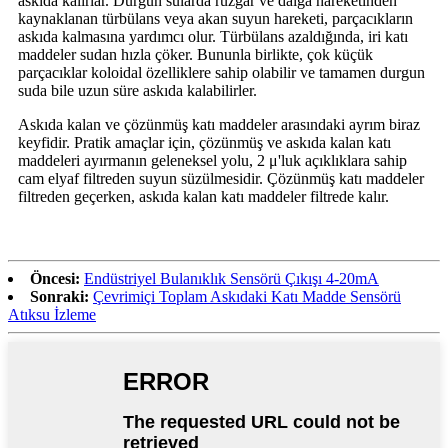
askıda kalırlar. Durgun sularda rüzgar ve dalga hareketinden
kaynaklanan türbülans veya akan suyun hareketi, parçacıkların
askıda kalmasına yardımcı olur. Türbülans azaldığında, iri katı
maddeler sudan hızla çöker. Bununla birlikte, çok küçük
parçacıklar koloidal özelliklere sahip olabilir ve tamamen durgun
suda bile uzun süre askıda kalabilirler.
Askıda kalan ve çözünmüş katı maddeler arasındaki ayrım biraz
keyfidir. Pratik amaçlar için, çözünmüş ve askıda kalan katı
maddeleri ayırmanın geleneksel yolu, 2 μ'luk açıklıklara sahip
cam elyaf filtreden suyun süzülmesidir. Çözünmüş katı maddeler
filtreden geçerken, askıda kalan katı maddeler filtrede kalır.
Öncesi:
Endüstriyel Bulanıklık Sensörü Çıkışı 4-20mA
Sonraki:
Çevrimiçi Toplam Askıdaki Katı Madde Sensörü
Atıksu İzleme